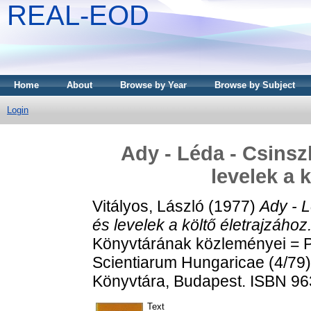
REAL-EOD
Home
About
Browse by Year
Browse by Subject
Login
Ady - Léda - Csinsz
levelek a 
Vitályos, László
(1977)
Ady - 
és levelek a költő életrajzához
Könyvtárának közleményei = P
Scientiarum Hungaricae (4/7
Könyvtára, Budapest. ISBN 96
Text