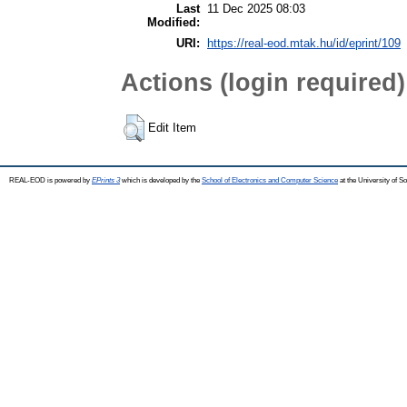
Last
11 Dec 2025 08:03
Modified:
URI:
https://real-eod.mtak.hu/id/eprint/109
Actions (login required)
Edit Item
REAL-EOD is powered by
EPrints 3
which is developed by the
School of Electronics and Computer Science
at the University of 