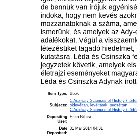
de bennük van írójuk egyénisé
indoka, hogy nem kevés azok
mozzanatoknak a száma, amely
ismerünk, és amelyek az Ady-é
adalékokat. Végül a visszaemlé
létezésüket tagadó hiedelmet,
kutatásra. Léda és Csinszka 
jegyzetek követik, amelyek el
életrajzi eseményeket magyar
Léda és Csinszka Adynak írott 
Item Type:
Book
C Auxiliary Sciences of History / tör
Subjects:
oklevéltan, levéltárak, pecséttan
C Auxiliary Sciences of History / tör
Depositing
Erika Bilicsi
User:
Date
01 Mar 2014 04:31
Deposited: