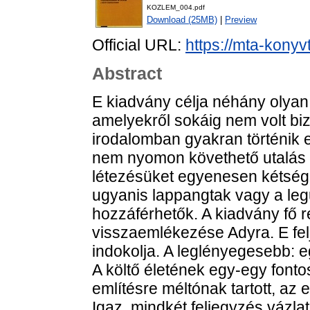
KOZLEM_004.pdf
Download (25MB)
|
Preview
Official URL:
https://mta-konyv
Abstract
E kiadvány célja néhány olya
amelyekről sokáig nem volt biz
irodalomban gyakran történik em
nem nyomon követhető utalás 
létezésüket egyenesen kétség
ugyanis lappangtak vagy a leg
hozzáférhetők. A kiadvány fő 
visszaemlékezése Adyra. E fel
indokolja. A leglényegesebb: eg
A költő életének egy-egy fonto
említésre méltónak tartott, a
Igaz, mindkét feljegyzés vázla