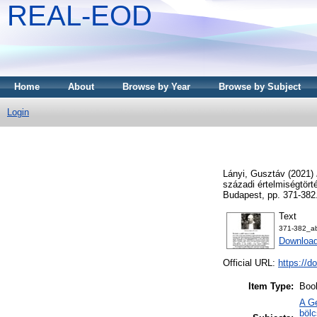
REAL-EOD
Home
About
Browse by Year
Browse by Subject
Login
Lányi, Gusztáv
(2021)
századi értelmiségtör
Budapest, pp. 371-382
Text
371-382_a
Download
Official URL:
https://d
Item Type:
Boo
A Ge
böl