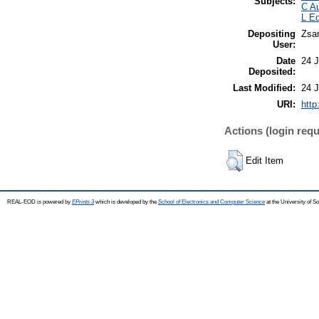
Subjects:
C Au
L Ed
Depositing
Zsa
User:
Date
24 
Deposited:
Last Modified:
24 J
URI:
http
Actions (login requ
Edit Item
REAL-EOD is powered by
EPrints 3
which is developed by the
School of Electronics and Computer Science
at the University of 