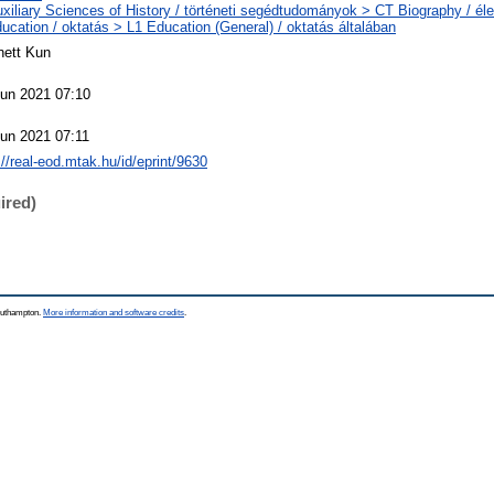
xiliary Sciences of History / történeti segédtudományok > CT Biography / éle
ucation / oktatás > L1 Education (General) / oktatás általában
nett Kun
Jun 2021 07:10
un 2021 07:11
://real-eod.mtak.hu/id/eprint/9630
ired)
Southampton.
More information and software credits
.