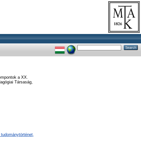
zempontok a XX.
dagógiai Társaság,
 tudománytörténet,