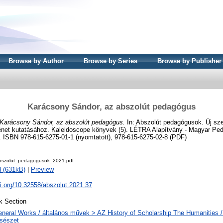
Browse by Author
Browse by Series
Browse by Publisher
Karácsony Sándor, az abszolút pedagógus
Karácsony Sándor, az abszolút pedagógus.
In: Abszolút pedagógusok. Új s
ténet kutatásához. Kaleidoscope könyvek (5). LÉTRA Alapítvány - Magyar Pe
. ISBN 978-615-6275-01-1 (nyomtatott), 978-615-6275-02-8 (PDF)
bszolut_pedagogusok_2021.pdf
 (631kB)
|
Preview
oi.org/10.32558/abszolut.2021.37
k Section
neral Works / általános művek > AZ History of Scholarship The Humanities /
csészet