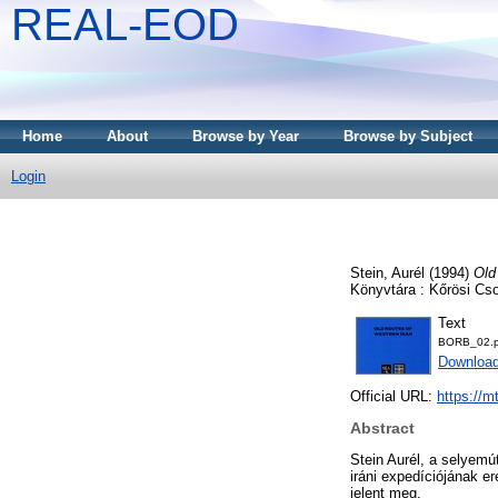
REAL-EOD
Home
About
Browse by Year
Browse by Subject
Login
Stein, Aurél
(1994)
Old
Könyvtára : Kőrösi Cs
Text
BORB_02.p
Downloa
Official URL:
https://m
Abstract
Stein Aurél, a selyemú
iráni expedíciójának e
jelent meg.