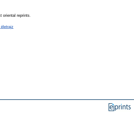
riental reprints.
életrajz