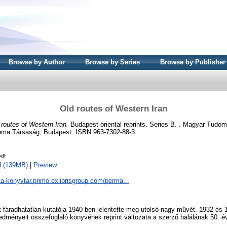
Browse by Author
Browse by Series
Browse by Publisher
Old routes of Western Iran
 routes of Western Iran.
Budapest oriental reprints. Series B. . Magyar Tud
oma Társaság, Budapest. ISBN 963-7302-88-3
df
d (139MB)
|
Preview
ta-konyvtar.primo.exlibrisgroup.com/perma...
t fáradhatatlan kutatója 1940-ben jelentette meg utolsó nagy művét. 1932 és 
redményeit összefoglaló könyvének reprint változata a szerző halálának 50. é