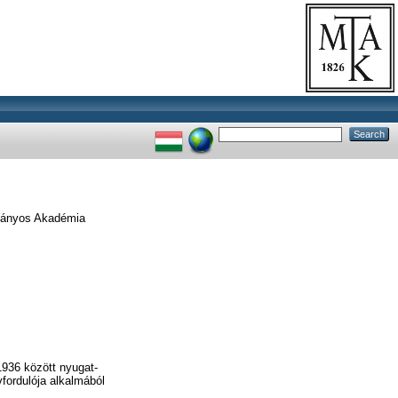
ományos Akadémia
1936 között nyugat-
vfordulója alkalmából