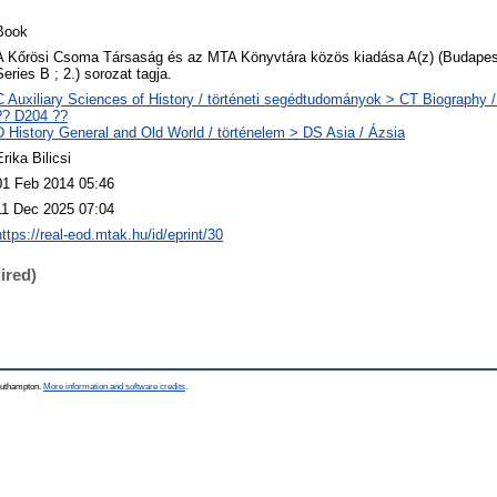
Book
A Kőrösi Csoma Társaság és az MTA Könyvtára közös kiadása A(z) (Budapest o
Series B ; 2.) sorozat tagja.
C Auxiliary Sciences of History / történeti segédtudományok > CT Biography / 
?? D204 ??
D History General and Old World / történelem > DS Asia / Ázsia
Erika Bilicsi
01 Feb 2014 05:46
11 Dec 2025 07:04
https://real-eod.mtak.hu/id/eprint/30
ired)
Southampton.
More information and software credits
.