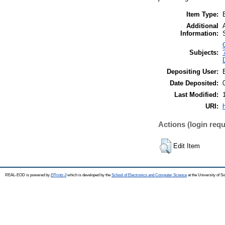
Item Type:
Additional
Information:
Subjects:
Depositing User:
Date Deposited:
Last Modified:
URI:
Actions (login requ
Edit Item
REAL-EOD is powered by
EPrints 3
which is developed by the
School of Electronics and Computer Science
at the University of 