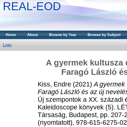
REAL-EOD
Home
About
Browse by Year
Browse by Subject
Login
A gyermek kultusza é
Faragó László és
Kiss, Endre
(2021)
A gyermek k
Faragó László és az új nevelé
Új szempontok a XX. századi é
Kaleidoscope könyvek (5). LÉ
Társaság, Budapest, pp. 207-
(nyomtatott), 978-615-6275-0