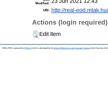
23 Jun 2021 12:43
Modified:
http://real-eod.mtak.hu
URI:
Actions (login required)
Edit Item
REAL-EOD is powered by
EPrints 3
which is developed by the
School of Electronics and Computer Science
at the University of 