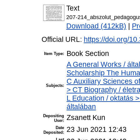
Text
207-214_abszolut_pedagogu
Download (412kB)
|
Pr
Official URL:
https://doi.org/1
Book Section
Item Type:
A General Works / álta
Scholarship The Human
C Auxiliary Sciences o
Subjects:
> CT Biography / életra
L Education / oktatás >
általában
Depositing
Zsanett Kun
User:
Date
23 Jun 2021 12:43
Deposited:
Last