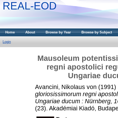
REAL-EOD
Home
About
Browse by Year
Browse by Subject
Login
Mausoleum potentiss
regni apostolici re
Ungariae duc
Avancini, Nikolaus von
(1991)
gloriosissimorum regni apostol
Ungariae ducum : Nürnberg, 1
(23). Akadémiai Kiadó, Budap