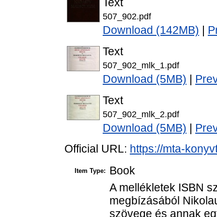
Text
507_902.pdf
Download (142MB)
|
P
Text
507_902_mlk_1.pdf
Download (5MB)
|
Pre
Text
507_902_mlk_2.pdf
Download (5MB)
|
Pre
Official URL:
https://mta-konyv
Book
Item Type:
A mellékletek ISBN 
megbízásából Nikolau
szövege és annak egy