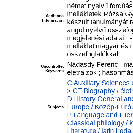
német nyelvű fordítá
mellékletek Rózsa Gy
Additional
Information:
készült tanulmányát 
angol nyelvű összefog
megjelenési adatai:. 
melléklet magyar és 
összefoglalókkal
Nádasdy Ferenc ; mag
Uncontrolled
Keywords:
életrajzok ; hasonmá
C Auxiliary Sciences 
> CT Biography / élet
D History General an
Europe / Közép-Euró
Subjects:
P Language and Liter
Classical philology / 
Literature / latin irod