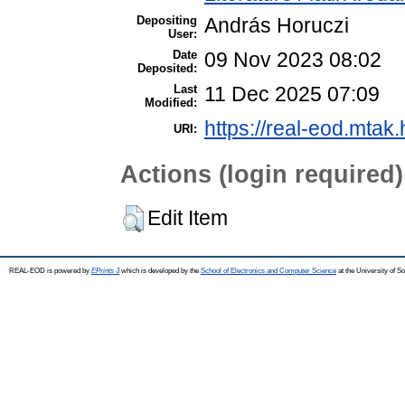
Depositing
András Horuczi
User:
Date
09 Nov 2023 08:02
Deposited:
Last
11 Dec 2025 07:09
Modified:
https://real-eod.mtak.
URI:
Actions (login required)
Edit Item
REAL-EOD is powered by
EPrints 3
which is developed by the
School of Electronics and Computer Science
at the University of 