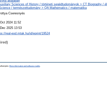
ozófia általában
uxiliary Sciences of History / történeti segédtudományok > CT Biography / él
Science / természettudomány > QA Mathematics / matematika
rottya Cseresnyés
 Oct 2024 11:52
 Dec 2025 13:53
ps://real-eod.mtak.hu/id/eprint/19524
ired)
Southampton.
More information and software credits
.