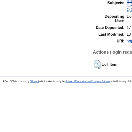
fil
Subjects:
C A
Q 
Depositing
Do
User:
Date Deposited:
17
Last Modified:
10
URI:
htt
Actions (login requ
Edit Item
REAL-EOD is powered by
EPrints 3
which is developed by the
School of Electronics and Computer Science
at the University of 