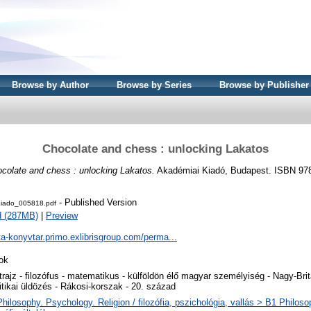
Browse by Author
Browse by Series
Browse by Publisher
Chocolate and chess : unlocking Lakatos
colate and chess : unlocking Lakatos.
Akadémiai Kiadó, Budapest. ISBN 978
- Published Version
iado_005818.pdf
d (287MB)
|
Preview
ta-konyvtar.primo.exlibrisgroup.com/perma...
ok
trajz - filozófus - matematikus - külföldön élő magyar személyiség - Nagy-Bri
itikai üldözés - Rákosi-korszak - 20. század
hilosophy. Psychology. Religion / filozófia, pszichológia, vallás > B1 Philoso