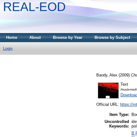
REAL-EOD
Home
About
Browse by Year
Browse by Subject
Login
Bandy, Alex
(2009)
Cho
Text
AkademiaiK
Downloa
Official URL:
https://m
Item Type:
Bo
Uncontrolled
éle
Keywords:
pol
B P