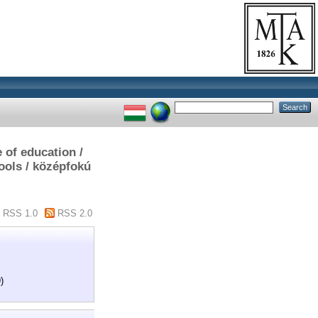
 of education /
ools / középfokú
RSS 1.0
RSS 2.0
)