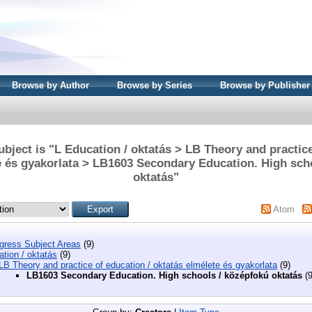
Browse by Author
Browse by Series
Browse by Publisher
bject is "L Education / oktatás > LB Theory and practice
e és gyakorlata > LB1603 Secondary Education. High sch
oktatás"
Atom
ngress Subject Areas
(9)
tion / oktatás
(9)
LB Theory and practice of education / oktatás elmélete és gyakorlata
(9)
LB1603 Secondary Education. High schools / középfokú oktatás
(9