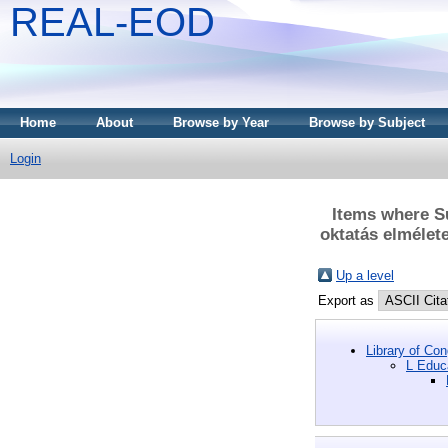
REAL-EOD
Home
About
Browse by Year
Browse by Subject
Login
Items where Su
oktatás elmélet
Up a level
Export as
Library of Co
L Educa