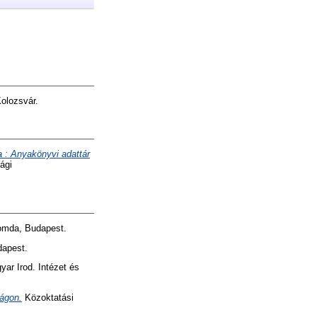
olozsvár.
a : Anyakönyvi adattár
ági
yomda, Budapest.
dapest.
yar Irod. Intézet és
ágon.
Közoktatási