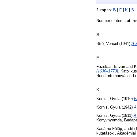
Jump to:
B
|
F
|
K
|
S
Number of items at thi
B
Bíró, Vencel
(1941)
A 
F
Fazekas, István
and
K
(1630–1773).
Katolikus
Rendtartományának Lev
K
Kornis, Gyula
(1910)
F
Kornis, Gyula
(1942)
A
Kornis, Gyula
(1911)
A
Könyvnyomda, Budape
Kádárné Fülöp, Judit
(
kutatások . Akadémiai