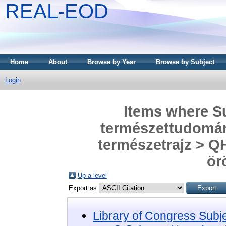
REAL-EOD
Home
About
Browse by Year
Browse by Subject
Login
Items where Su
természettudomány
természetrajz > QH
ör
Up a level
Export as
Library of Congress Subj