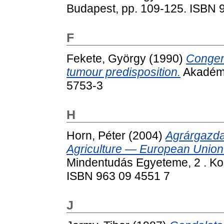
Budapest, pp. 109-125. ISBN 
F
Fekete, György
(1990)
Congen
tumour predisposition.
Akadémi
5753-3
H
Horn, Péter
(2004)
Agrárgazda
Agriculture — European Union
Mindentudás Egyeteme, 2 . Kos
ISBN 963 09 4551 7
J