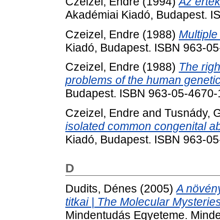
Czeizel, Endre
(1994)
Az érté
Akadémiai Kiadó, Budapest. I
Czeizel, Endre
(1988)
Multiple
Kiadó, Budapest. ISBN 963-0
Czeizel, Endre
(1988)
The righ
problems of the human genetic
Budapest. ISBN 963-05-4670-
Czeizel, Endre
and
Tusnády, 
isolated common congenital ab
Kiadó, Budapest. ISBN 963-0
D
Dudits, Dénes
(2005)
A növény
titkai | The Molecular Mysteries
Mindentudás Egyeteme. Minden