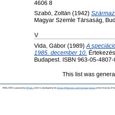
4606 8
Szabó, Zoltán
(1942)
Származá
Magyar Szemle Társaság, Bud
V
Vida, Gábor
(1989)
A speciáci
1985. december 10.
Értekezés
Budapest. ISBN 963-05-4807-
This list was gener
REAL-EOD is powered by
EPrints 3
which is developed by the
School of Electronics and Computer Science
at the University of 