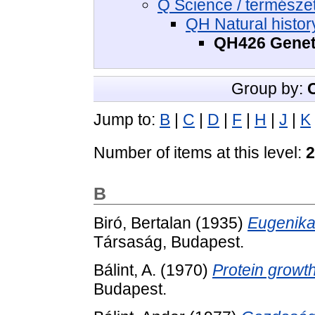
Q Science / termész
QH Natural histor
QH426 Geneti
Group by:
Jump to:
B
|
C
|
D
|
F
|
H
|
J
|
K
Number of items at this level:
2
B
Biró, Bertalan
(1935)
Eugenika
Társaság, Budapest.
Bálint, A.
(1970)
Protein growth
Budapest.