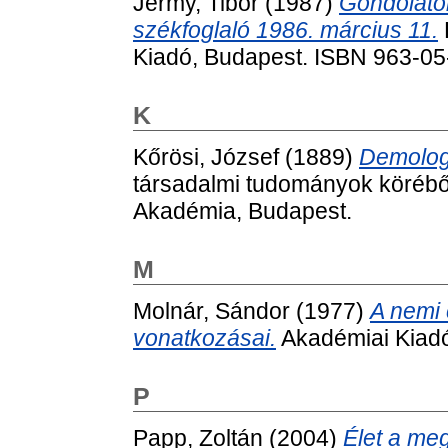
Jermy, Tibor
(1987)
Gondolatok
székfoglaló 1986. március 11.
Kiadó, Budapest. ISBN 963-0
K
Kőrösi, József
(1889)
Demolog
társadalmi tudományok körébő
Akadémia, Budapest.
M
Molnár, Sándor
(1977)
A nemi
vonatkozásai.
Akadémiai Kiadó
P
Papp, Zoltán
(2004)
Élet a meg