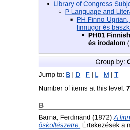
Library of Congress Subj
P Language and Litera
PH Finno-Ugrian, 
finnugor és baszk
PH01 Finnish 
és irodalom
(
Group by:
Jump to:
B
|
D
|
F
|
L
|
M
|
T
Number of items at this level:
7
B
Barna, Ferdinánd
(1872)
A fin
ősköltészetre.
Értekezések a n