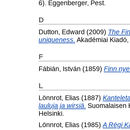
6). Eggenberger, Pest.
D
Dutton, Edward
(2009)
The Fin
uniqueness.
Akadémiai Kiadó,
F
Fábián, István
(1859)
Finn nye
L
Lönnrot, Elias
(1887)
Kantelet
lauluja ja wirsiä.
Suomalaisen Ki
Helsinki.
Lönnrot, Elias
(1985)
A Régi K