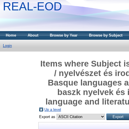
REAL-EOD
Home
About
Browse by Year
Browse by Subject
Login
Items where Subject i
/ nyelvészet és ir
Basque languages and
baszk nyelvek és 
language and literatu
Up a level
Export as