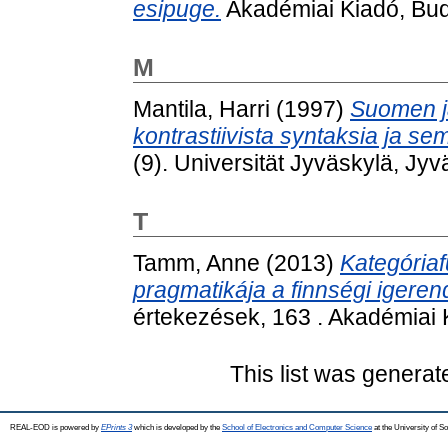
esipuge.
Akadémiai Kiadó, Bu
M
Mantila, Harri
(1997)
Suomen j
kontrastiivista syntaksia ja se
(9). Universität Jyväskylä, Jy
T
Tamm, Anne
(2013)
Kategóriaf
pragmatikája a finnségi igere
értekezések, 163 . Akadémiai 
This list was genera
REAL-EOD is powered by
EPrints 3
which is developed by the
School of Electronics and Computer Science
at the University of 