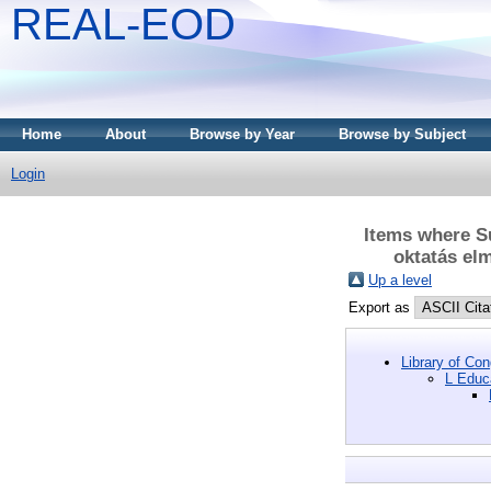
REAL-EOD
Home
About
Browse by Year
Browse by Subject
Login
Items where Su
oktatás el
Up a level
Export as
Library of Co
L Educa