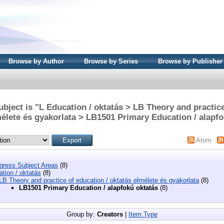
Browse by Author
Browse by Series
Browse by Publisher
bject is "L Education / oktatás > LB Theory and practice
mélete és gyakorlata > LB1501 Primary Education / alapfo
Atom
ngress Subject Areas
(8)
tion / oktatás
(8)
LB Theory and practice of education / oktatás elmélete és gyakorlata
(8)
LB1501 Primary Education / alapfokú oktatás
(8)
Group by:
Creators
|
Item Type