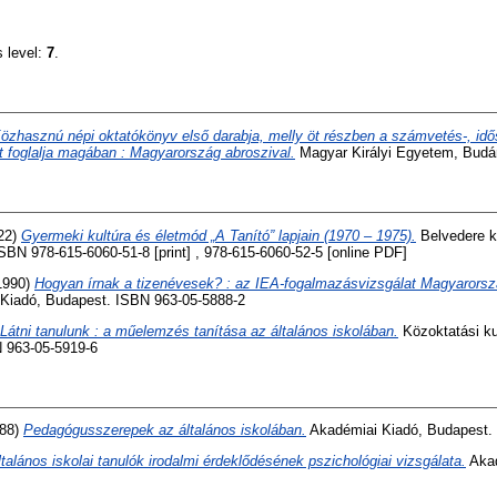
s level:
7
.
özhasznú népi oktatókönyv első darabja, melly öt részben a számvetés-, idő
t foglalja magában : Magyarország abroszival.
Magyar Királyi Egyetem, Budá
22)
Gyermeki kultúra és életmód „A Tanító” lapjain (1970 – 1975).
Belvedere k
SBN 978-615-6060-51-8 [print] , 978-615-6060-52-5 [online PDF]
1990)
Hogyan írnak a tizenévesek? : az IEA-fogalmazásvizsgálat Magyarorsz
 Kiadó, Budapest. ISBN 963-05-5888-2
Látni tanulunk : a műelemzés tanítása az általános iskolában.
Közoktatási ku
 963-05-5919-6
88)
Pedagógusszerepek az általános iskolában.
Akadémiai Kiadó, Budapest.
talános iskolai tanulók irodalmi érdeklődésének pszichológiai vizsgálata.
Akad