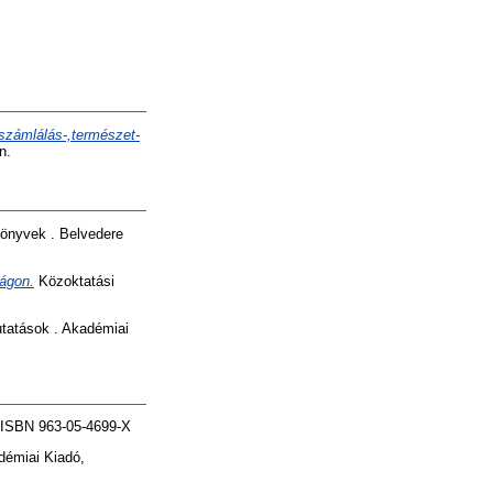
számlálás-,természet-
n.
önyvek . Belvedere
ágon.
Közoktatási
tatások . Akadémiai
 ISBN 963-05-4699-X
émiai Kiadó,