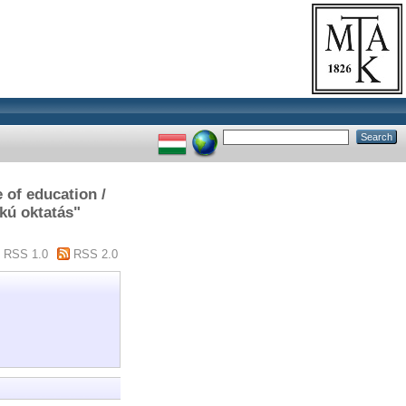
 of education /
kú oktatás"
RSS 1.0
RSS 2.0