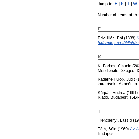
Jump to:
E
|
K
|
T
|
W
Number of items at thi
E
Edvi Illés, Pál
(1838)
K
tudomány és földleírás
K
K. Farkas, Claudia
(20
Meridionale, Szeged. I
Kádárné Fülöp, Judit
(
kutatások . Akadémiai
Kárpáti, Andrea
(1991)
Kiadó, Budapest. ISBN
T
Trencsényi, László
(19
Tóth, Béla
(1969)
Az ál
Budapest.