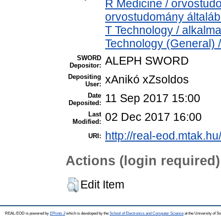
R Medicine / orvostud
orvostudomány általá
T Technology / alkalm
Technology (General) 
SWORD
ALEPH SWORD
Depositor:
Depositing
xAnikó xZsoldos
User:
Date
11 Sep 2017 15:00
Deposited:
Last
02 Dec 2017 16:00
Modified:
http://real-eod.mtak.hu
URI:
Actions (login required)
Edit Item
REAL-EOD is powered by
EPrints 3
which is developed by the
School of Electronics and Computer Science
at the University of 