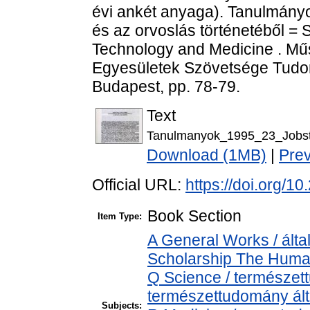
évi ankét anyaga). Tanulmány
és az orvoslás történetéből = S
Technology and Medicine . Mű
Egyesületek Szövetsége Tudom
Budapest, pp. 78-79.
Text
Tanulmanyok_1995_23_Jobst_
Download (1MB)
|
Pre
Official URL:
https://doi.org/
Book Section
Item Type:
A General Works / álta
Scholarship The Human
Q Science / természet
természettudomány ál
Subjects: