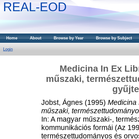
REAL-EOD
Home
About
Browse by Year
Browse by Subject
Login
Medicina In Ex Li
műszaki, természettu
gyűjt
Jobst, Ágnes
(1995)
Medicina 
műszaki, természettudományos
In: A magyar műszaki-, termé
kommunikációs formái (Az 1993
természettudományos és orvos