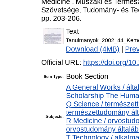
Medicine . Műszaki és Termés
Szövetsége, Tudomány- és Tech
pp. 203-206.
Text
Tanulmanyok_2002_44_Kem
Download (4MB)
|
Pre
Official URL:
https://doi.org/
Book Section
Item Type:
A General Works / álta
Scholarship The Human
Q Science / természet
természettudomány ál
Subjects:
R Medicine / orvostud
orvostudomány általá
T Technology / alkalm