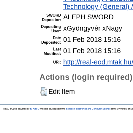
Technology (General) 
SWORD
ALEPH SWORD
Depositor:
Depositing
xGyöngyvér xNagy
User:
Date
01 Feb 2018 15:16
Deposited:
Last
01 Feb 2018 15:16
Modified:
http://real-eod.mtak.hu
URI:
Actions (login required)
Edit Item
REAL-EOD is powered by
EPrints 3
which is developed by the
School of Electronics and Computer Science
at the University of 