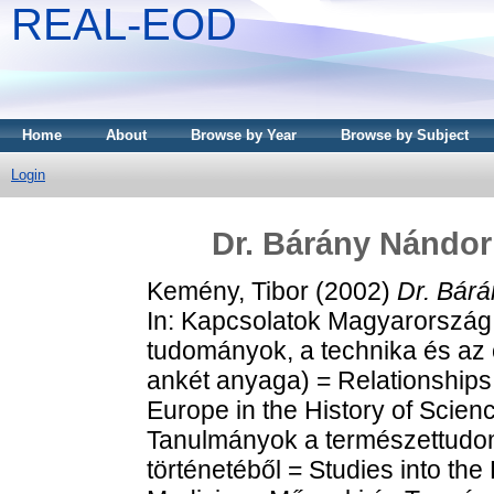
REAL-EOD
Home
About
Browse by Year
Browse by Subject
Login
Dr. Bárány Nándo
Kemény, Tibor
(2002)
Dr. Bár
In: Kapcsolatok Magyarország
tudományok, a technika és az 
ankét anyaga) = Relationships
Europe in the History of Scie
Tanulmányok a természettudom
történetéből = Studies into th