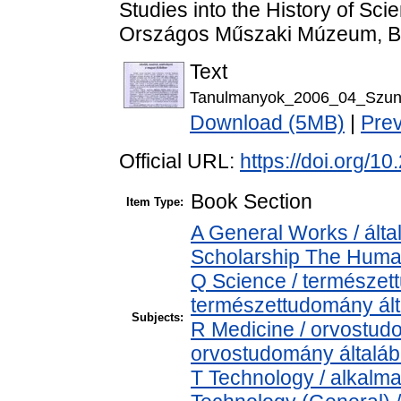
Studies into the History of Sc
Országos Műszaki Múzeum, Bu
Text
Tanulmanyok_2006_04_Szuny
Download (5MB)
|
Pre
Official URL:
https://doi.org/
Book Section
Item Type:
A General Works / álta
Scholarship The Human
Q Science / természet
természettudomány ál
Subjects:
R Medicine / orvostud
orvostudomány általá
T Technology / alkalm