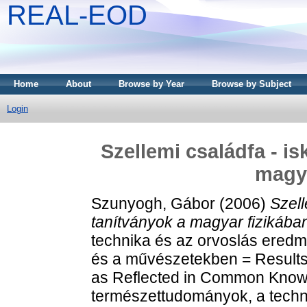
REAL-EOD
Home
About
Browse by Year
Browse by Subject
Login
Szellemi családfa - is
magya
Szunyogh, Gábor
(2006)
Szell
tanítványok a magyar fizikába
technika és az orvoslás ered
és a művészetekben = Results
as Reflected in Common Know
természettudományok, a techni