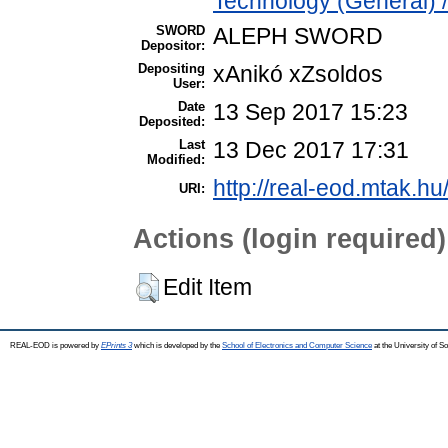
Technology (General) 
SWORD
ALEPH SWORD
Depositor:
Depositing
xAnikó xZsoldos
User:
Date
13 Sep 2017 15:23
Deposited:
Last
13 Dec 2017 17:31
Modified:
http://real-eod.mtak.hu
URI:
Actions (login required)
Edit Item
REAL-EOD is powered by
EPrints 3
which is developed by the
School of Electronics and Computer Science
at the University of 