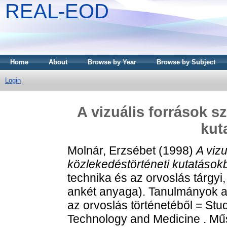
REAL-EOD
Home
About
Browse by Year
Browse by Subject
Login
A vizuális források s
kut
Molnár, Erzsébet
(1998)
A viz
közlekedéstörténeti kutatások
technika és az orvoslás tárgyi, 
ankét anyaga). Tanulmányok a
az orvoslás történetéből = Stud
Technology and Medicine . Mű