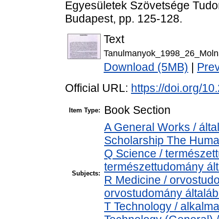
Egyesületek Szövetsége Tudom
Budapest, pp. 125-128.
Text
Tanulmanyok_1998_26_Molnar
Download (5MB)
|
Pre
Official URL:
https://doi.org/
Book Section
Item Type:
A General Works / álta
Scholarship The Human
Q Science / természet
természettudomány ál
Subjects:
R Medicine / orvostud
orvostudomány általá
T Technology / alkalm