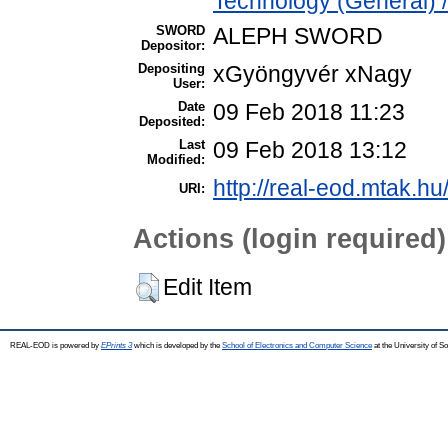
Technology (General) 
SWORD
ALEPH SWORD
Depositor:
Depositing
xGyöngyvér xNagy
User:
Date
09 Feb 2018 11:23
Deposited:
Last
09 Feb 2018 13:12
Modified:
http://real-eod.mtak.hu
URI:
Actions (login required)
Edit Item
REAL-EOD is powered by
EPrints 3
which is developed by the
School of Electronics and Computer Science
at the University of 