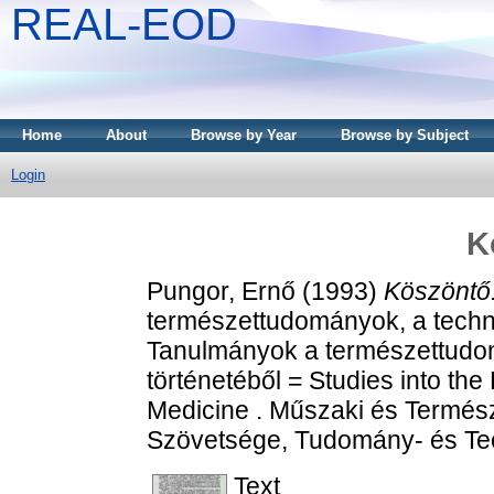
REAL-EOD
Home
About
Browse by Year
Browse by Subject
Login
K
Pungor, Ernő
(1993)
Köszöntő
természettudományok, a techni
Tanulmányok a természettudom
történetéből = Studies into th
Medicine . Műszaki és Termés
Szövetsége, Tudomány- és Tech
Text