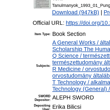
Tanulmanyok_1993_01_Pung
Download (947kB)
|
Pr
Official URL:
https://doi.org/
Book Section
Item Type:
A General Works / álta
Scholarship The Human
Q Science / természet
természettudomány ál
Subjects:
R Medicine / orvostud
orvostudomány általá
T Technology / alkalm
Technology (General) 
SWORD
ALEPH SWORD
Depositor:
Depositing
Erika Bilicsi
User: