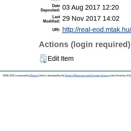
Date
03 Aug 2017 12:20
Deposited:
Last
29 Nov 2017 14:02
Modified:
http://real-eod.mtak.hu
URI:
Actions (login required)
Edit Item
REAL-EOD is powered by
EPrints 3
which is developed by the
School of Electronics and Computer Science
at the University of 