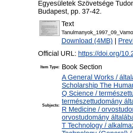
Egyesületek Szövetsége Tudomá
Budapest, pp. 37-42.
Text
Tanulmanyok_1997_09_Vamos
Download (4MB)
|
Prev
Official URL:
https://doi.org/1
Book Section
Item Type:
A General Works / álta
Scholarship The Humani
Q Science / természet
természettudomány ált
Subjects:
R Medicine / orvostudo
orvostudomány általáb
T Technology / alkalma