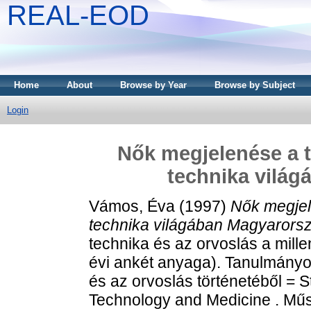
REAL-EOD
Home
About
Browse by Year
Browse by Subject
Login
Nők megjelenése a 
technika vilá
Vámos, Éva
(1997)
Nők megjel
technika világában Magyarors
technika és az orvoslás a mill
évi ankét anyaga). Tanulmányo
és az orvoslás történetéből = St
Technology and Medicine . Mű