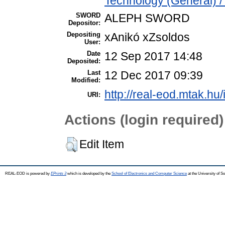
Technology (General) 
SWORD
ALEPH SWORD
Depositor:
Depositing
xAnikó xZsoldos
User:
Date
12 Sep 2017 14:48
Deposited:
Last
12 Dec 2017 09:39
Modified:
http://real-eod.mtak.hu/
URI:
Actions (login required)
Edit Item
REAL-EOD is powered by
EPrints 3
which is developed by the
School of Electronics and Computer Science
at the University of 