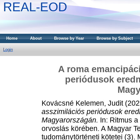
REAL-EOD
Home
About
Browse by Year
Browse by Subject
Login
A roma emancipáci
periódusok eredm
Magy
Kovácsné Kelemen, Judit
(202
asszimilációs periódusok ere
Magyarországán.
In: Ritmus a
orvoslás körében. A Magyar T
tudománytörténeti kötetei (3)