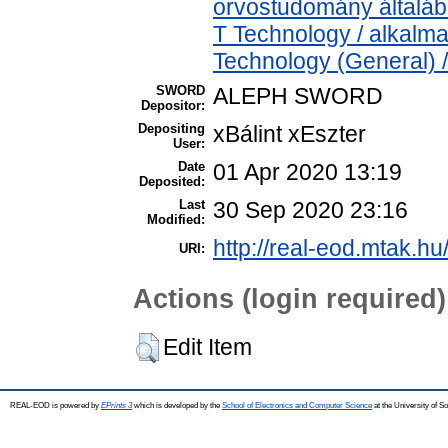
orvostudomány általá
T Technology / alkalm
Technology (General) 
SWORD
ALEPH SWORD
Depositor:
Depositing
xBálint xEszter
User:
Date
01 Apr 2020 13:19
Deposited:
Last
30 Sep 2020 23:16
Modified:
http://real-eod.mtak.hu
URI:
Actions (login required)
Edit Item
REAL-EOD is powered by
EPrints 3
which is developed by the
School of Electronics and Computer Science
at the University of 