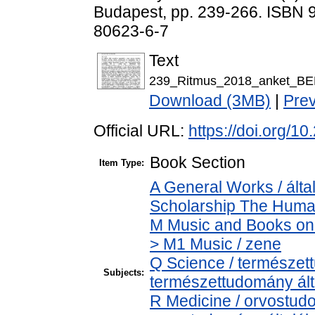
Budapest, pp. 239-266. ISBN 
80623-6-7
Text
239_Ritmus_2018_anket_B
Download (3MB)
|
Pre
Official URL:
https://doi.org/
Book Section
Item Type:
A General Works / álta
Scholarship The Human
M Music and Books on 
> M1 Music / zene
Q Science / természet
Subjects:
természettudomány ál
R Medicine / orvostud