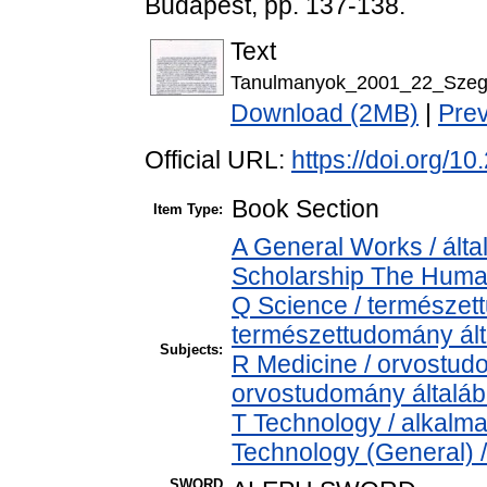
Budapest, pp. 137-138.
Text
Tanulmanyok_2001_22_Szeged
Download (2MB)
|
Pre
Official URL:
https://doi.org/
Book Section
Item Type:
A General Works / álta
Scholarship The Human
Q Science / természet
természettudomány ál
Subjects:
R Medicine / orvostud
orvostudomány általá
T Technology / alkalm
Technology (General) 
SWORD