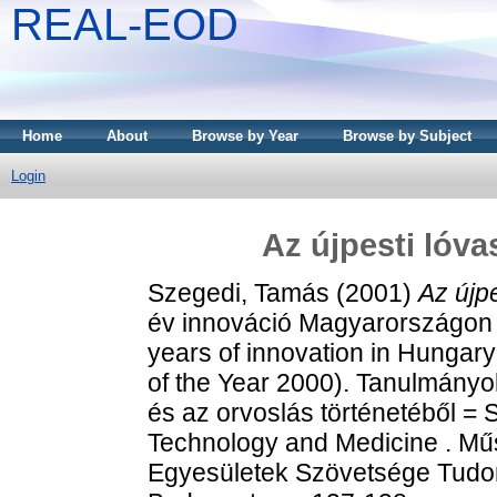
REAL-EOD
Home
About
Browse by Year
Browse by Subject
Login
Az újpesti lóva
Szegedi, Tamás
(2001)
Az újpe
év innováció Magyarországon 
years of innovation in Hungar
of the Year 2000). Tanulmány
és az orvoslás történetéből = S
Technology and Medicine . Mű
Egyesületek Szövetsége Tudom