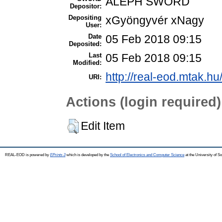
ALEPH SWORD
Depositor:
Depositing
xGyöngyvér xNagy
User:
Date
05 Feb 2018 09:15
Deposited:
Last
05 Feb 2018 09:15
Modified:
http://real-eod.mtak.hu
URI:
Actions (login required)
Edit Item
REAL-EOD is powered by
EPrints 3
which is developed by the
School of Electronics and Computer Science
at the University of 