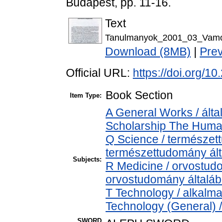
Budapest, pp. 11-16.
Text
Tanulmanyok_2001_03_Vamos
Download (8MB)
|
Pre
Official URL:
https://doi.org/
Book Section
Item Type:
A General Works / álta
Scholarship The Human
Q Science / természet
természettudomány ál
Subjects:
R Medicine / orvostud
orvostudomány általá
T Technology / alkalm
Technology (General) 
SWORD