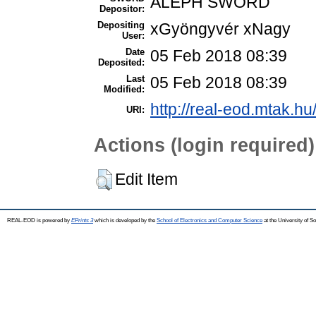
ALEPH SWORD
Depositor:
Depositing
xGyöngyvér xNagy
User:
Date
05 Feb 2018 08:39
Deposited:
Last
05 Feb 2018 08:39
Modified:
http://real-eod.mtak.hu
URI:
Actions (login required)
Edit Item
REAL-EOD is powered by
EPrints 3
which is developed by the
School of Electronics and Computer Science
at the University of 