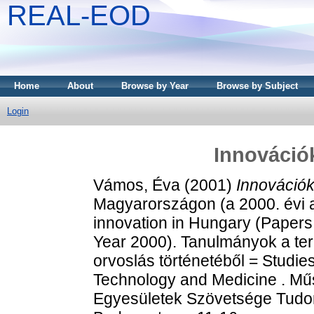
REAL-EOD
Home
About
Browse by Year
Browse by Subject
Login
Innováció
Vámos, Éva
(2001)
Innovációk
Magyarországon (a 2000. évi 
innovation in Hungary (Papers
Year 2000). Tanulmányok a te
orvoslás történetéből = Studies
Technology and Medicine . Mű
Egyesületek Szövetsége Tudom