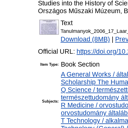
Studies into the History of Sc
Országos Műszaki Múzeum, Bu
Text
Tanulmanyok_2006_17_Laar_
Download (8MB)
|
Pre
Official URL:
https://doi.org/
Book Section
Item Type:
A General Works / álta
Scholarship The Human
Q Science / természet
természettudomány ál
Subjects:
R Medicine / orvostud
orvostudomány általá
T Technology / alkalm