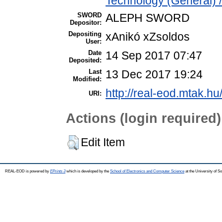
Technology (General) 
SWORD
ALEPH SWORD
Depositor:
Depositing
xAnikó xZsoldos
User:
Date
14 Sep 2017 07:47
Deposited:
Last
13 Dec 2017 19:24
Modified:
http://real-eod.mtak.hu
URI:
Actions (login required)
Edit Item
REAL-EOD is powered by
EPrints 3
which is developed by the
School of Electronics and Computer Science
at the University of 