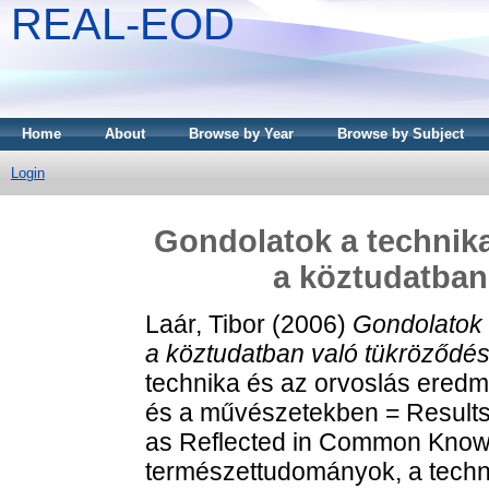
REAL-EOD
Home
About
Browse by Year
Browse by Subject
Login
Gondolatok a technik
a köztudatban
Laár, Tibor
(2006)
Gondolatok 
a köztudatban való tükröződés
technika és az orvoslás ered
és a művészetekben = Results
as Reflected in Common Know
természettudományok, a techni