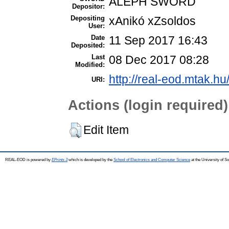
ALEPH SWORD
Depositor:
Depositing
xAnikó xZsoldos
User:
Date
11 Sep 2017 16:43
Deposited:
Last
08 Dec 2017 08:28
Modified:
http://real-eod.mtak.hu
URI:
Actions (login required)
Edit Item
REAL-EOD is powered by
EPrints 3
which is developed by the
School of Electronics and Computer Science
at the University of 