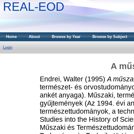
REAL-EOD
Home
About
Browse by Year
Browse by Subject
Login
A mű
Endrei, Walter
(1995)
A műsza
természet- és orvostudományo
ankét anyaga). Műszaki, term
gyűjtemények (Az 1994. évi a
természettudományok, a techni
Studies into the History of Sc
Műszaki és Természettudomán