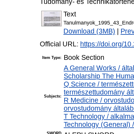
Tudomány- és Technikatörténet
Text
Tanulmanyok_1995_43_Endr
Download (3MB)
|
Pre
Official URL:
https://doi.org/
Book Section
Item Type:
A General Works / álta
Scholarship The Human
Q Science / természet
természettudomány ál
Subjects:
R Medicine / orvostud
orvostudomány általá
T Technology / alkalm
Technology (General) 
SWORD