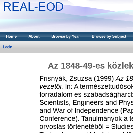
REAL-EOD
Home
About
Browse by Year
Browse by Subject
Login
Az 1848-49-es közlek
Frisnyák, Zsuzsa
(1999)
Az 18
vezetői.
In: A természettudóso
forradalom és szabadságharcb
Scientists, Engineers and Phy
and War of Independence (Pap
Conference). Tanulmányok a t
orvoslás történetéből = Studies