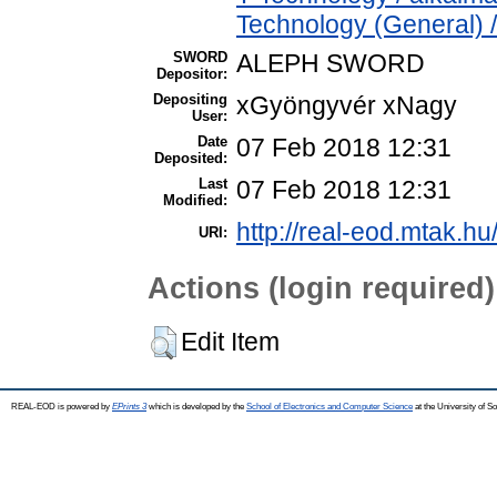
Technology (General) 
SWORD
ALEPH SWORD
Depositor:
Depositing
xGyöngyvér xNagy
User:
Date
07 Feb 2018 12:31
Deposited:
Last
07 Feb 2018 12:31
Modified:
http://real-eod.mtak.hu
URI:
Actions (login required)
Edit Item
REAL-EOD is powered by
EPrints 3
which is developed by the
School of Electronics and Computer Science
at the University of 