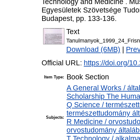
Technology and Medicine . Mű
Egyesületek Szövetsége Tudom
Budapest, pp. 133-136.
Text
Tanulmanyok_1999_24_Frisn
Download (6MB)
|
Pre
Official URL:
https://doi.org/
Book Section
Item Type:
A General Works / álta
Scholarship The Human
Q Science / természet
természettudomány ál
Subjects:
R Medicine / orvostud
orvostudomány általá
T Technology / alkalm