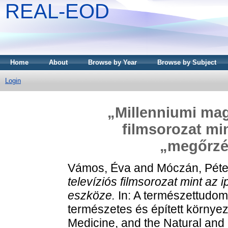
REAL-EOD
Home
About
Browse by Year
Browse by Subject
Login
„Millenniumi mag
filmsorozat mi
„megőrzé
Vámos, Éva
and
Móczán, Péte
televíziós filmsorozat mint a
eszköze.
In: A természettudom
természetes és épített környez
Medicine, and the Natural and 