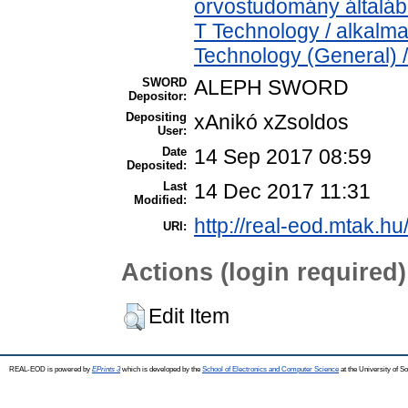
orvostudomány általá
T Technology / alkalm
Technology (General) 
SWORD
ALEPH SWORD
Depositor:
Depositing
xAnikó xZsoldos
User:
Date
14 Sep 2017 08:59
Deposited:
Last
14 Dec 2017 11:31
Modified:
http://real-eod.mtak.hu
URI:
Actions (login required)
Edit Item
REAL-EOD is powered by
EPrints 3
which is developed by the
School of Electronics and Computer Science
at the University of 