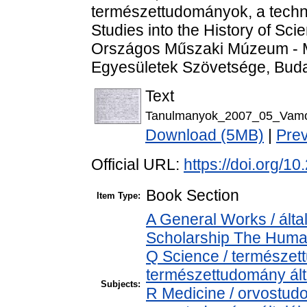
természettudományok, a techni
Studies into the History of Sc
Országos Műszaki Múzeum - 
Egyesületek Szövetsége, Buda
Text
Tanulmanyok_2007_05_Vamo
Download (5MB)
|
Pre
Official URL:
https://doi.org/
Book Section
Item Type:
A General Works / álta
Scholarship The Human
Q Science / természet
természettudomány ál
Subjects:
R Medicine / orvostud