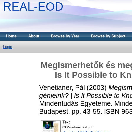
REAL-EOD
Home
About
Browse by Year
Browse by Subject
Login
Megismerhetők és megv
Is It Possible to 
Venetianer, Pál
(2003)
Megisme
génjeink? | Is It Possible to 
Mindentudás Egyeteme. Minden
Budapest, pp. 43-55. ISBN 963
Text
03 Venetianer Pál.pdf