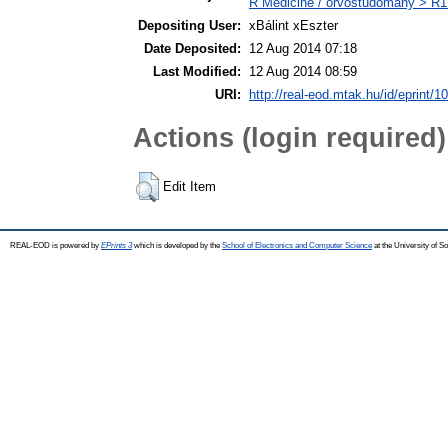
R Medicine / orvostudomány > R1 
Depositing User:
xBálint xEszter
Date Deposited:
12 Aug 2014 07:18
Last Modified:
12 Aug 2014 08:59
URI:
http://real-eod.mtak.hu/id/eprint/1
Actions (login required)
Edit Item
REAL-EOD is powered by
EPrints 3
which is developed by the
School of Electronics and Computer Science
at the University of 