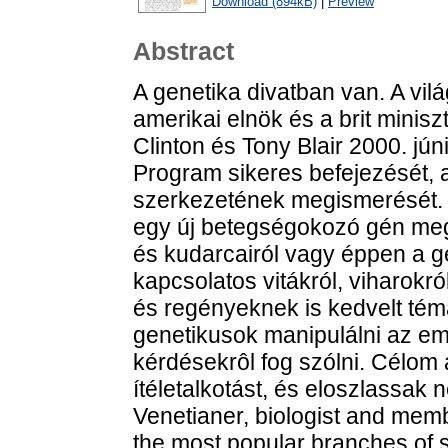
Download (894kB)
|
Preview
Abstract
A genetika divatban van. A vil
amerikai elnök és a brit miniszt
Clinton és Tony Blair 2000. j
Program sikeres befejezését, a
szerkezetének megismerését. 
egy új betegségokozó gén megi
és kudarcairól vagy éppen a ge
kapcsolatos vitákról, viharokr
és regényeknek is kedvelt tém
genetikusok manipulálni az em
kérdésekrôl fog szólni. Célom 
ítéletalkotást, és eloszlassak n
Venetianer, biologist and mem
the most popular branches of s