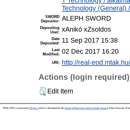
T Technology / alkalm
Technology (General) 
SWORD
ALEPH SWORD
Depositor:
Depositing
xAnikó xZsoldos
User:
Date
11 Sep 2017 15:38
Deposited:
Last
02 Dec 2017 16:20
Modified:
http://real-eod.mtak.hu
URI:
Actions (login required)
Edit Item
REAL-EOD is powered by
EPrints 3
which is developed by the
School of Electronics and Computer Science
at the University of 