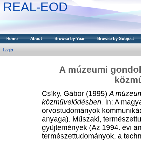
REAL-EOD
Home
About
Browse by Year
Browse by Subject
Login
A múzeumi gondola
közmű
Csíky, Gábor
(1995)
A múzeumi
közművelődésben.
In: A magya
orvostudományok kommunikáció
anyaga). Műszaki, természett
gyűjtemények (Az 1994. évi a
természettudományok, a techni