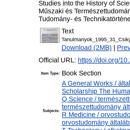
Studies into the History of Sc
Műszaki és Természettudomán
Tudomány- és Technikatörténet
Text
Tanulmanyok_1995_31_Csiky
Download (2MB)
|
Pre
Official URL:
https://doi.org/
Book Section
Item Type:
A General Works / álta
Scholarship The Human
Q Science / természet
természettudomány ál
Subjects:
R Medicine / orvostud
orvostudomány általá