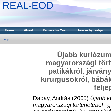
REAL-EOD
Home
About
Browse by Year
Browse by Subject
Login
Újabb kuriózu
magyarországi tört
patikákról, járván
kirurgusokról, bábák
felj
Daday, András
(2005)
Újabb k
magyarországi történetéből : gy