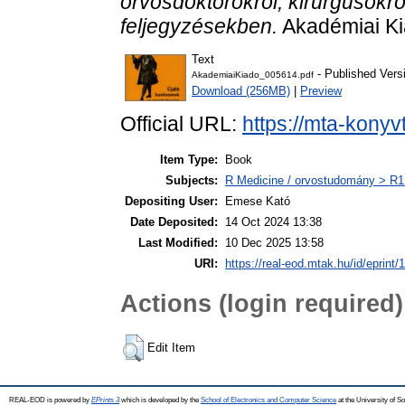
orvosdoktorokról, kirurgusokró
feljegyzésekben.
Akadémiai Ki
Text
- Published Vers
AkademiaiKiado_005614.pdf
Download (256MB)
|
Preview
Official URL:
https://mta-konyv
Item Type:
Book
Subjects:
R Medicine / orvostudomány > R1 
Depositing User:
Emese Kató
Date Deposited:
14 Oct 2024 13:38
Last Modified:
10 Dec 2025 13:58
URI:
https://real-eod.mtak.hu/id/eprint/
Actions (login required)
Edit Item
REAL-EOD is powered by
EPrints 3
which is developed by the
School of Electronics and Computer Science
at the University of 