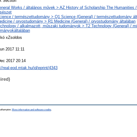
k Section
neral Works / általános művek > AZ History of Scholarship The Humanities /
csészet
ience / természettudomány > Q1 Science (General) / természettudomány ál
dicine / orvostudomány > R1 Medicine (General) / orvostudomány általában
chnology / alkalmazott, műszaki tudományok > T2 Technology (General) / m
ományokáltalában
ikó xZsoldos
un 2017 11:11
Dec 2017 20:14
://real-eod.mtak.hu/id/eprint/4343
ired)
Southampton.
More information and software credits
.