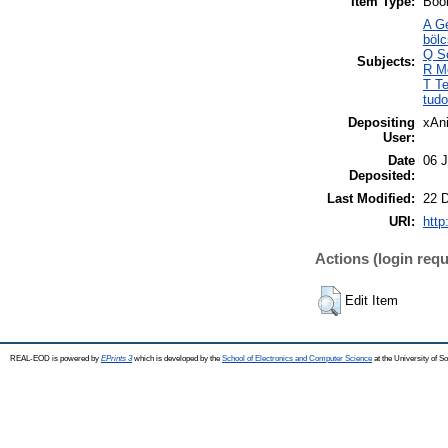
Item Type:
Boo
A Ge
böl
Q Sc
Subjects:
R Me
T Te
tud
Depositing
xAn
User:
Date
06 J
Deposited:
Last Modified:
22 
URI:
http
Actions (login requ
Edit Item
REAL-EOD is powered by
EPrints 3
which is developed by the
School of Electronics and Computer Science
at the University of 