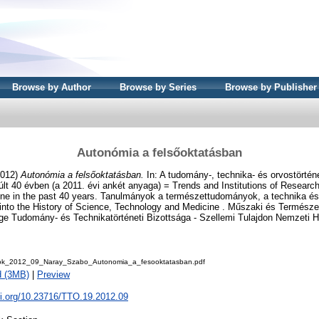
Browse by Author
Browse by Series
Browse by Publisher
Autonómia a felsőoktatásban
012)
Autonómia a felsőoktatásban.
In: A tudomány-, technika- és orvostörtén
lt 40 évben (a 2011. évi ankét anyaga) = Trends and Institutions of Research
ne in the past 40 years. Tanulmányok a természettudományok, a technika és
 into the History of Science, Technology and Medicine . Műszaki és Termész
e Tudomány- és Technikatörténeti Bizottsága - Szellemi Tulajdon Nemzeti Hi
ok_2012_09_Naray_Szabo_Autonomia_a_fesooktatasban.pdf
d (3MB)
|
Preview
oi.org/10.23716/TTO.19.2012.09