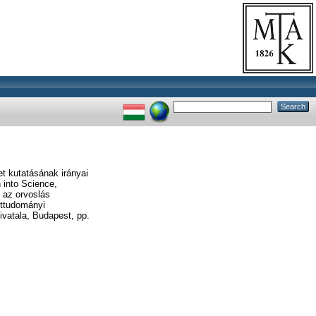
et kutatásának irányai
 into Science,
 az orvoslás
ettudományi
vatala, Budapest, pp.