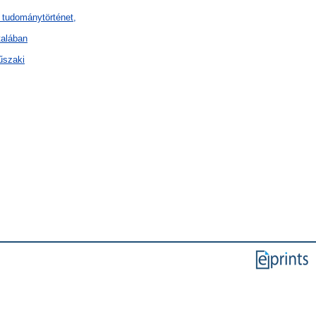
 tudománytörténet,
talában
űszaki