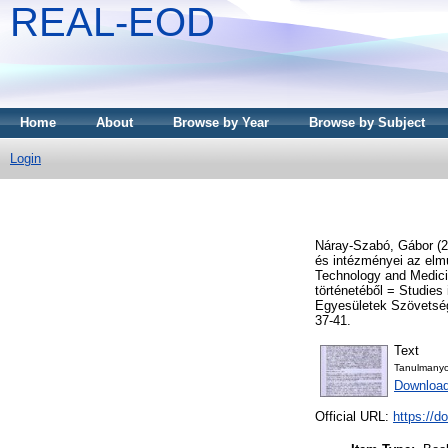
REAL-EOD
Home
About
Browse by Year
Browse by Subject
Login
Náray-Szabó, Gábor
(2
és intézményei az elmú
Technology and Medici
történetéből = Studies
Egyesületek Szövetség
37-41.
Text
Tanulmany
Downloa
Official URL:
https://d