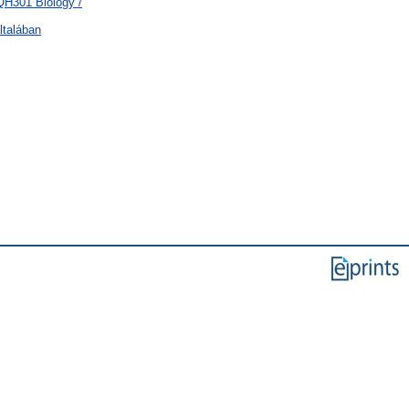
QH301 Biology /
ltalában