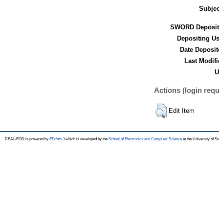
Subjec
SWORD Deposit
Depositing Us
Date Deposit
Last Modifi
U
Actions (login requ
Edit Item
REAL-EOD is powered by
EPrints 3
which is developed by the
School of Electronics and Computer Science
at the University of 