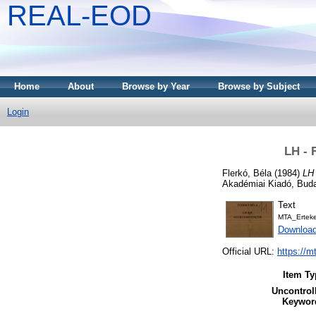
REAL-EOD
Home
About
Browse by Year
Browse by Subject
Login
LH - 
Flerkó, Béla
(1984)
LH 
Akadémiai Kiadó, Bud
Text
MTA_Ertek
Download
Official URL:
https://m
Item Ty
Uncontrol
Keywor