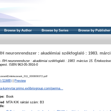
Browse by Author
Browse by Series
Browse by Publisher
RH neuronrendszer : akadémiai székfoglaló : 1983. márci
- RH neuronrendszer : akadémiai székfoglaló : 1983. március 15.
Értekezése
apest. ISBN 963-05-3916-0
ezesekEmlekezesek_011_000809372.pdf
 (11MB)
|
Preview
ta-konyvtar.primo.exlibrisgroup.com/perma...
pe:
Book
led
MTA KIK raktári szám: B3
ds: