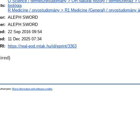
Q Science / természettudomány > QH Natural history / természetrajz > 
ts:
biológia
R Medicine / orvostudomány > R1 Medicine (General) / orvostudomány á
or:
ALEPH SWORD
er:
ALEPH SWORD
ed:
22 Sep 2016 09:54
ed:
11 Dec 2025 07:34
RI:
https://real-eod.mtak.hu/id/eprint/3363
ired)
Southampton.
More information and software credits
.