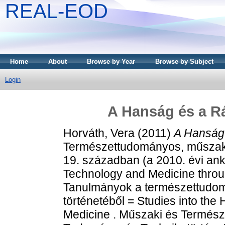
REAL-EOD
Home
About
Browse by Year
Browse by Subject
Login
A Hanság és a R
Horváth, Vera
(2011)
A Hanság 
Természettudományos, műszaki
19. században (a 2010. évi ank
Technology and Medicine throug
Tanulmányok a természettudomá
történetéből = Studies into the
Medicine . Műszaki és Termés