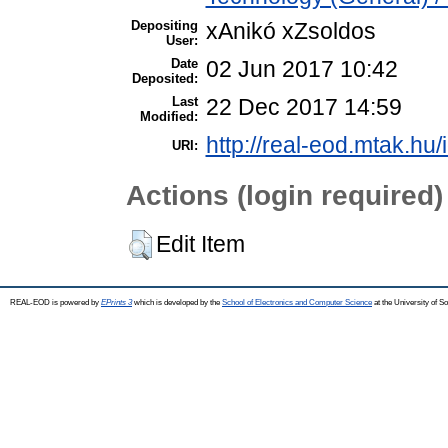
Depositing
xAnikó xZsoldos
User:
Date
02 Jun 2017 10:42
Deposited:
Last
22 Dec 2017 14:59
Modified:
http://real-eod.mtak.hu/
URI:
Actions (login required)
Edit Item
REAL-EOD is powered by
EPrints 3
which is developed by the
School of Electronics and Computer Science
at the University of 