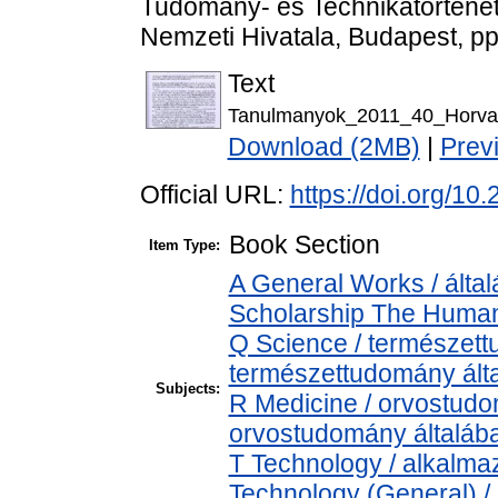
Tudomány- és Technikatörténeti
Nemzeti Hivatala, Budapest, pp
Text
Tanulmanyok_2011_40_Horva
Download (2MB)
|
Prev
Official URL:
https://doi.org/1
Book Section
Item Type:
A General Works / álta
Scholarship The Humani
Q Science / természett
természettudomány ált
Subjects:
R Medicine / orvostudo
orvostudomány általáb
T Technology / alkalma
Technology (General) 