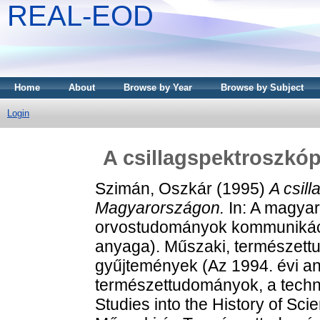
REAL-EOD
Home
About
Browse by Year
Browse by Subject
Login
A csillagspektroszkó
Szimán, Oszkár
(1995)
A csil
Magyarországon.
In: A magyar
orvostudományok kommunikáció
anyaga). Műszaki, természett
gyűjtemények (Az 1994. évi a
természettudományok, a techni
Studies into the History of Sc