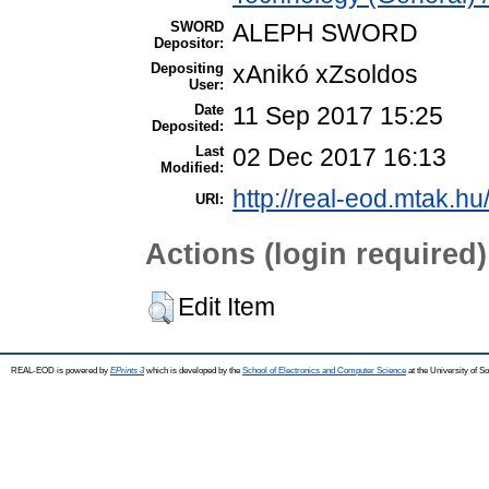
SWORD
ALEPH SWORD
Depositor:
Depositing
xAnikó xZsoldos
User:
Date
11 Sep 2017 15:25
Deposited:
Last
02 Dec 2017 16:13
Modified:
http://real-eod.mtak.hu
URI:
Actions (login required)
Edit Item
REAL-EOD is powered by
EPrints 3
which is developed by the
School of Electronics and Computer Science
at the University of 