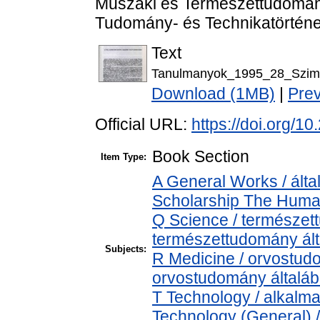
Műszaki és Természettudomán
Tudomány- és Technikatörténet
Text
Tanulmanyok_1995_28_Szima
Download (1MB)
|
Pre
Official URL:
https://doi.org/
Book Section
Item Type:
A General Works / álta
Scholarship The Human
Q Science / természet
természettudomány ál
Subjects:
R Medicine / orvostud
orvostudomány általá
T Technology / alkalm
Technology (General) 