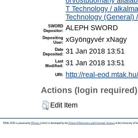
orvostudomány általá
T Technology / alkalm
Technology (General) 
SWORD
ALEPH SWORD
Depositor:
Depositing
xGyöngyvér xNagy
User:
Date
31 Jan 2018 13:51
Deposited:
Last
31 Jan 2018 13:51
Modified:
http://real-eod.mtak.hu
URI:
Actions (login required)
Edit Item
REAL-EOD is powered by
EPrints 3
which is developed by the
School of Electronics and Computer Science
at the University of 