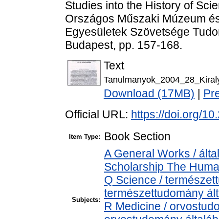
Studies into the History of Sc
Országos Műszaki Múzeum és
Egyesületek Szövetsége Tudom
Budapest, pp. 157-168.
Text
Tanulmanyok_2004_28_Kiraly
Download (17MB)
|
Pr
Official URL:
https://doi.org/
Book Section
Item Type:
A General Works / álta
Scholarship The Human
Q Science / természet
természettudomány ál
Subjects:
R Medicine / orvostud