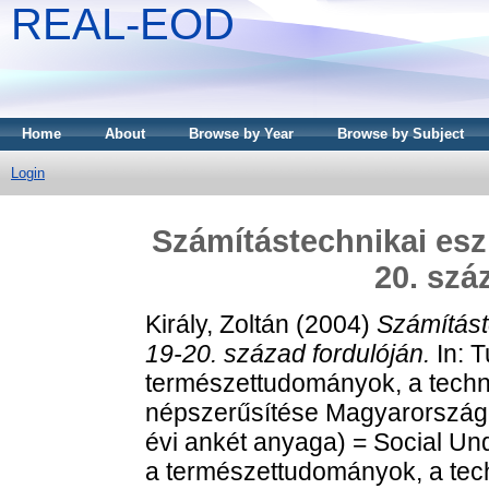
REAL-EOD
Home
About
Browse by Year
Browse by Subject
Login
Számítástechnikai es
20. szá
Király, Zoltán
(2004)
Számítás
19-20. század fordulóján.
In: 
természettudományok, a techn
népszerűsítése Magyarország
évi ankét anyaga) = Social Un
a természettudományok, a tech