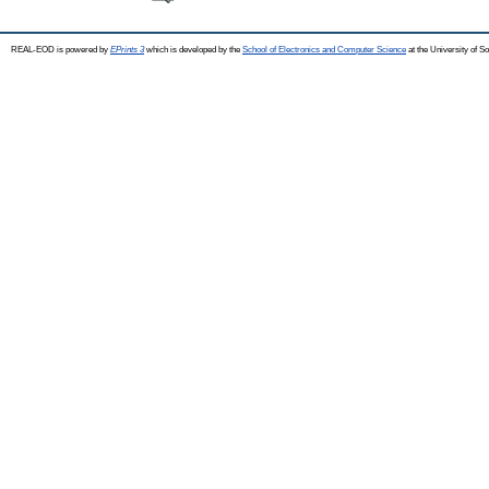
REAL-EOD is powered by
EPrints 3
which is developed by the
School of Electronics and Computer Science
at the University of 