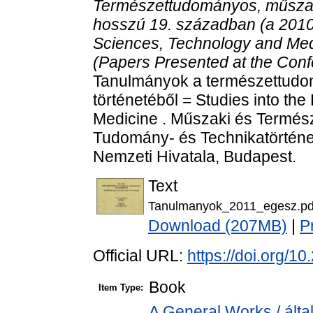
Természettudományos, műszaki
hosszú 19. században (a 2010.
Sciences, Technology and Medi
(Papers Presented at the Conf
Tanulmányok a természettudom
történetéből = Studies into th
Medicine . Műszaki és Termé
Tudomány- és Technikatörténet
Nemzeti Hivatala, Budapest.
Text
Tanulmanyok_2011_egesz.pd
Download (207MB)
|
P
Official URL:
https://doi.org/
Book
Item Type:
A General Works / álta