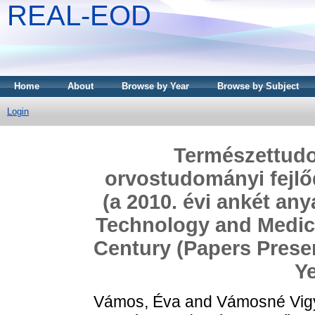
REAL-EOD
Home
About
Browse by Year
Browse by Subject
Login
Természettud
orvostudományi fejlő
(a 2010. évi ankét an
Technology and Medici
Century (Papers Presen
Ye
Vámos, Éva
and
Vámosné Vigy