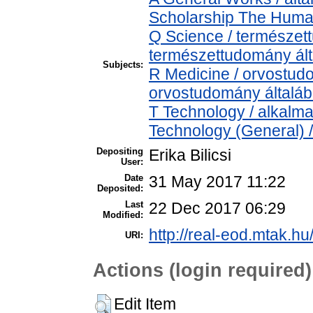
Scholarship The Human
Q Science / természet
természettudomány ál
Subjects:
R Medicine / orvostud
orvostudomány általá
T Technology / alkalm
Technology (General) 
Depositing
Erika Bilicsi
User:
Date
31 May 2017 11:22
Deposited:
Last
22 Dec 2017 06:29
Modified:
http://real-eod.mtak.hu
URI:
Actions (login required)
Edit Item