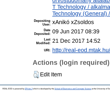
orvostudomány általá
T Technology / alkalm
Technology (General) 
Depositing
xAnikó xZsoldos
User:
Date
09 Jun 2017 08:39
Deposited:
Last
21 Dec 2017 14:52
Modified:
http://real-eod.mtak.hu
URI:
Actions (login required)
Edit Item
REAL-EOD is powered by
EPrints 3
which is developed by the
School of Electronics and Computer Science
at the University of 