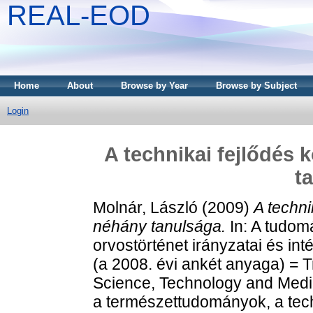
REAL-EOD
Home
About
Browse by Year
Browse by Subject
Login
A technikai fejlődés
t
Molnár, László
(2009)
A techn
néhány tanulsága.
In: A tudomá
orvostörténet irányzatai és i
(a 2008. évi ankét anyaga) = Tr
Science, Technology and Medic
a természettudományok, a tech