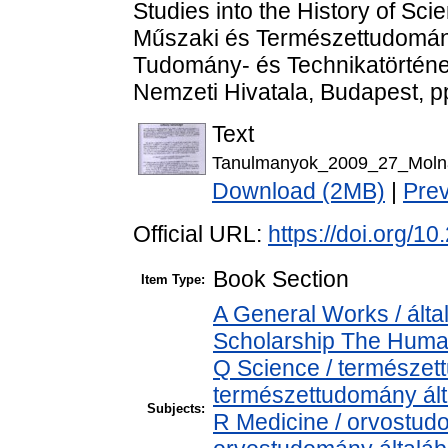
Studies into the History of Sc
Műszaki és Természettudomán
Tudomány- és Technikatörténet
Nemzeti Hivatala, Budapest, p
Text
Tanulmanyok_2009_27_Molnar
Download (2MB)
|
Pre
Official URL:
https://doi.org/
Book Section
Item Type:
A General Works / álta
Scholarship The Human
Q Science / természet
természettudomány ál
Subjects:
R Medicine / orvostud