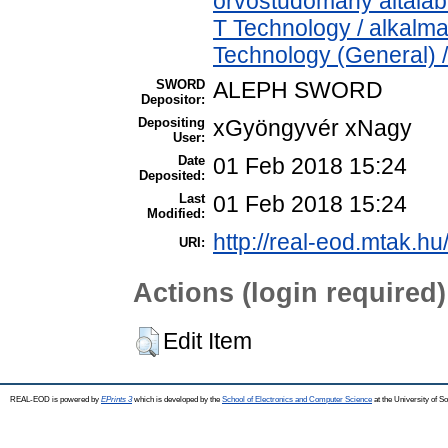
orvostudomány általá
T Technology / alkalm
Technology (General) 
SWORD
ALEPH SWORD
Depositor:
Depositing
xGyöngyvér xNagy
User:
Date
01 Feb 2018 15:24
Deposited:
Last
01 Feb 2018 15:24
Modified:
http://real-eod.mtak.hu
URI:
Actions (login required)
Edit Item
REAL-EOD is powered by
EPrints 3
which is developed by the
School of Electronics and Computer Science
at the University of 