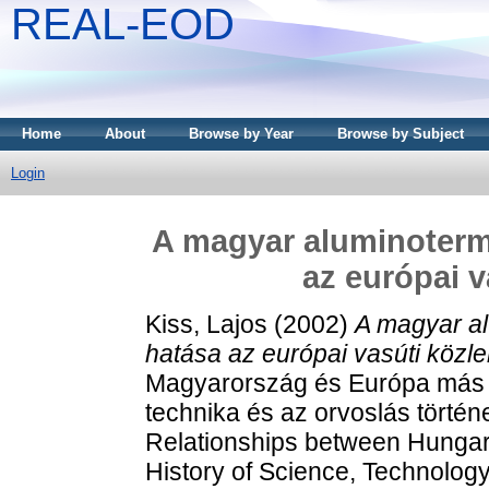
REAL-EOD
Home
About
Browse by Year
Browse by Subject
Login
A magyar aluminoterm
az európai v
Kiss, Lajos
(2002)
A magyar a
hatása az európai vasúti közl
Magyarország és Európa más r
technika és az orvoslás történ
Relationships between Hungary
History of Science, Technolog