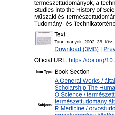
természettudományok, a techni
Studies into the History of Sc
Műszaki és Természettudomán
Tudomány- és Technikatörténet
Text
Tanulmanyok_2002_36_Kiss_
Download (3MB)
|
Pre
Official URL:
https://doi.org/
Book Section
Item Type:
A General Works / álta
Scholarship The Human
Q Science / természet
természettudomány ál
Subjects:
R Medicine / orvostud