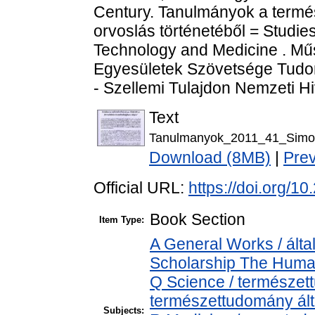
Century. Tanulmányok a termé
orvoslás történetéből = Studies
Technology and Medicine . Mű
Egyesületek Szövetsége Tudom
- Szellemi Tulajdon Nemzeti Hi
Text
Tanulmanyok_2011_41_Simon
Download (8MB)
|
Pre
Official URL:
https://doi.org/
Book Section
Item Type:
A General Works / álta
Scholarship The Human
Q Science / természet
természettudomány ál
Subjects: