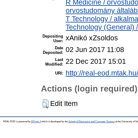
R Medicine / orvostud
orvostudomány általá
T Technology / alkalm
Technology (General) 
Depositing
xAnikó xZsoldos
User:
Date
02 Jun 2017 11:08
Deposited:
Last
22 Dec 2017 15:01
Modified:
http://real-eod.mtak.hu
URI:
Actions (login required)
Edit Item
REAL-EOD is powered by
EPrints 3
which is developed by the
School of Electronics and Computer Science
at the University of 