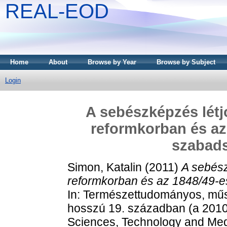
REAL-EOD
Home
About
Browse by Year
Browse by Subject
Login
A sebészképzés létj
reformkorban és az
szabads
Simon, Katalin
(2011)
A sebész
reformkorban és az 1848/49-e
In: Természettudományos, műs
hosszú 19. században (a 2010.
Sciences, Technology and Medi