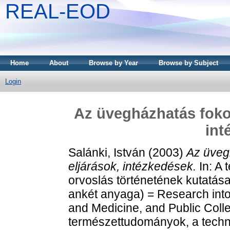
REAL-EOD
Home
About
Browse by Year
Browse by Subject
Login
Az üvegházhatás foko
int
Salánki, István
(2003)
Az üveg
eljárások, intézkedések.
In: A 
orvoslás történetének kutatás
ankét anyaga) = Research into
and Medicine, and Public Coll
természettudományok, a techni