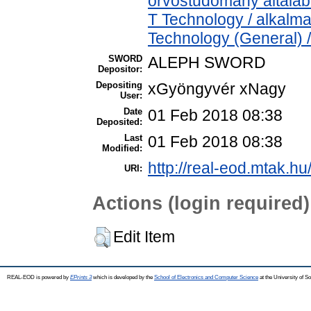
orvostudomány általá
T Technology / alkalm
Technology (General) 
SWORD
ALEPH SWORD
Depositor:
Depositing
xGyöngyvér xNagy
User:
Date
01 Feb 2018 08:38
Deposited:
Last
01 Feb 2018 08:38
Modified:
http://real-eod.mtak.hu
URI:
Actions (login required)
Edit Item
REAL-EOD is powered by
EPrints 3
which is developed by the
School of Electronics and Computer Science
at the University of 