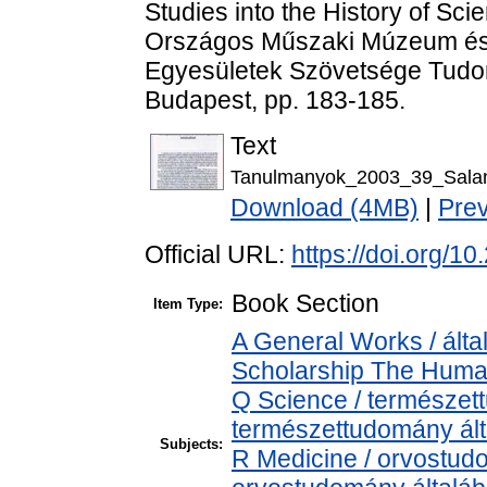
Studies into the History of Sc
Országos Műszaki Múzeum és
Egyesületek Szövetsége Tudom
Budapest, pp. 183-185.
Text
Tanulmanyok_2003_39_Salan
Download (4MB)
|
Pre
Official URL:
https://doi.org/
Book Section
Item Type:
A General Works / álta
Scholarship The Human
Q Science / természet
természettudomány ál
Subjects:
R Medicine / orvostud