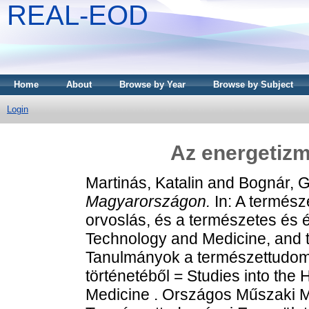
REAL-EOD
Home
About
Browse by Year
Browse by Subject
Login
Az energetiz
Martinás, Katalin
and
Bognár, G
Magyarországon.
In: A termész
orvoslás, és a természetes és ép
Technology and Medicine, and th
Tanulmányok a természettudomá
történetéből = Studies into the
Medicine . Országos Műszaki 