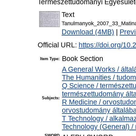
Természettudományi Egyesület
Text
Tanulmanyok_2007_33_Matina
Download (4MB)
|
Prev
Official URL:
https://doi.org/1
Book Section
Item Type:
A General Works / által
The Humanities / tudom
Q Science / természett
természettudomány ált
Subjects:
R Medicine / orvostudo
orvostudomány általáb
T Technology / alkalma
Technology (General) /
SWORD