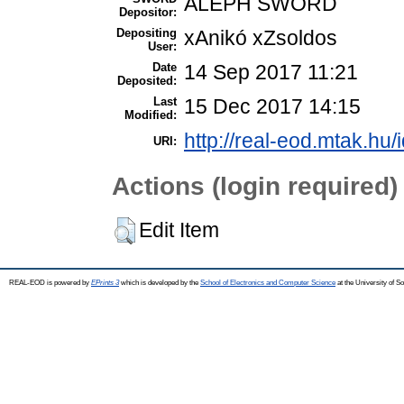
ALEPH SWORD
Depositor:
Depositing
xAnikó xZsoldos
User:
Date
14 Sep 2017 11:21
Deposited:
Last
15 Dec 2017 14:15
Modified:
http://real-eod.mtak.hu/
URI:
Actions (login required)
Edit Item
REAL-EOD is powered by
EPrints 3
which is developed by the
School of Electronics and Computer Science
at the University of 