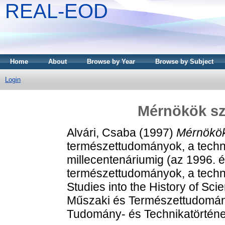
REAL-EOD
Home
About
Browse by Year
Browse by Subject
Login
Mérnökök sz
Alvári, Csaba
(1997)
Mérnökök
természettudományok, a techni
millecentenáriumig (az 1996. 
természettudományok, a techni
Studies into the History of Sc
Műszaki és Természettudomán
Tudomány- és Technikatörténet