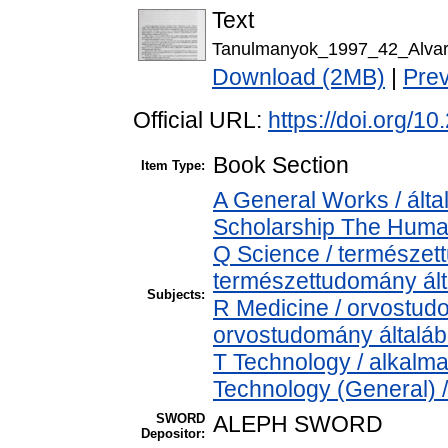
Text
Tanulmanyok_1997_42_Alvar
Download (2MB)
|
Pre
Official URL:
https://doi.org/
Book Section
Item Type:
A General Works / álta
Scholarship The Human
Q Science / természet
természettudomány ál
Subjects:
R Medicine / orvostud
orvostudomány általá
T Technology / alkalm
Technology (General) 
SWORD
ALEPH SWORD
Depositor: