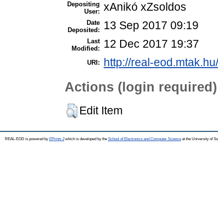
Depositing
xAnikó xZsoldos
User:
Date
13 Sep 2017 09:19
Deposited:
Last
12 Dec 2017 19:37
Modified:
http://real-eod.mtak.hu
URI:
Actions (login required)
Edit Item
REAL-EOD is powered by
EPrints 3
which is developed by the
School of Electronics and Computer Science
at the University of 