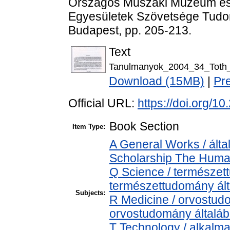
Országos Műszaki Múzeum és
Egyesületek Szövetsége Tudom
Budapest, pp. 205-213.
Text
Tanulmanyok_2004_34_Toth_
Download (15MB)
|
Pr
Official URL:
https://doi.org/
Book Section
Item Type:
A General Works / álta
Scholarship The Human
Q Science / természet
természettudomány ál
Subjects:
R Medicine / orvostud
orvostudomány általá
T Technology / alkalm