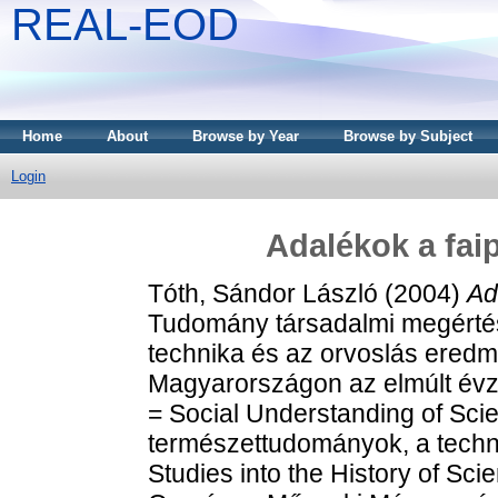
REAL-EOD
Home
About
Browse by Year
Browse by Subject
Login
Adalékok a fai
Tóth, Sándor László
(2004)
Ad
Tudomány társadalmi megérté
technika és az orvoslás ered
Magyarországon az elmúlt évz
= Social Understanding of Sci
természettudományok, a techni
Studies into the History of Sc