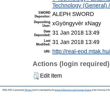
Technology (General) 
SWORD
ALEPH SWORD
Depositor:
Depositing
xGyöngyvér xNagy
User:
Date
31 Jan 2018 13:49
Deposited:
Last
31 Jan 2018 13:49
Modified:
http://real-eod.mtak.hu
URI:
Actions (login required)
Edit Item
REAL-EOD is powered by
EPrints 3
which is developed by the
School of Electronics and Computer Science
at the University of 