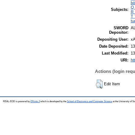
bö
Q 
Subjects:
R 
T 
tu
SWORD
A
Depositor:
Depositing User:
xA
Date Deposited:
13
Last Modified:
13
URI:
ht
Actions (login requ
Edit Item
REAL-EOD is powered by
EPrints 3
which is developed by the
School of Electronics and Computer Science
at the University of 