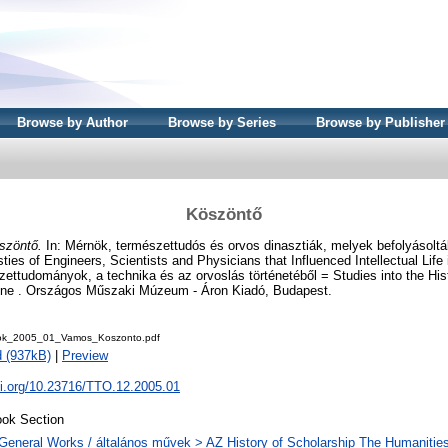
Browse by Author
Browse by Series
Browse by Publisher
Köszöntő
szöntő.
In: Mérnök, természettudós és orvos dinasztiák, melyek befolyásolt
ties of Engineers, Scientists and Physicians that Influenced Intellectual Life
ttudományok, a technika és az orvoslás történetéből = Studies into the His
ine . Országos Műszaki Múzeum - Áron Kiadó, Budapest.
ok_2005_01_Vamos_Koszonto.pdf
 (937kB)
|
Preview
oi.org/10.23716/TTO.12.2005.01
ok Section
General Works / általános művek > AZ History of Scholarship The Humanities