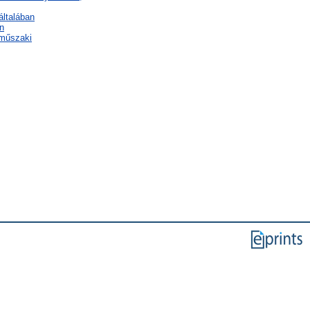
általában
n
 műszaki