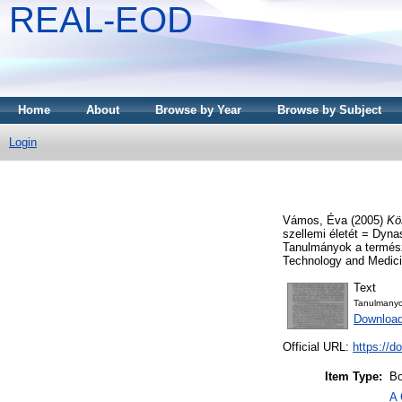
REAL-EOD
Home
About
Browse by Year
Browse by Subject
Login
Vámos, Éva
(2005)
Kö
szellemi életét = Dynas
Tanulmányok a természe
Technology and Medic
Text
Tanulmany
Download
Official URL:
https://d
Item Type:
Bo
A 