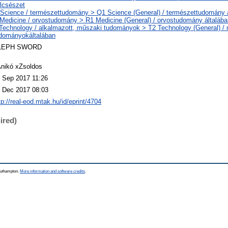
lcsészet
Science / természettudomány > Q1 Science (General) / természettudomány 
Medicine / orvostudomány > R1 Medicine (General) / orvostudomány általába
Technology / alkalmazott, műszaki tudományok > T2 Technology (General) /
dományokáltalában
LEPH SWORD
nikó xZsoldos
 Sep 2017 11:26
 Dec 2017 08:03
tp://real-eod.mtak.hu/id/eprint/4704
ired)
Southampton.
More information and software credits
.