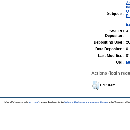
A 
bö
Q 
Subjects:
R 
T 
tu
SWORD
A
Depositor:
Depositing User:
xG
Date Deposited:
01
Last Modified:
01
URI:
ht
Actions (login requ
Edit Item
REAL-EOD is powered by
EPrints 3
which is developed by the
School of Electronics and Computer Science
at the University of 