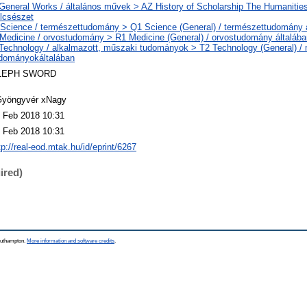
General Works / általános művek > AZ History of Scholarship The Humanities
lcsészet
Science / természettudomány > Q1 Science (General) / természettudomány 
Medicine / orvostudomány > R1 Medicine (General) / orvostudomány általába
Technology / alkalmazott, műszaki tudományok > T2 Technology (General) /
dományokáltalában
LEPH SWORD
yöngyvér xNagy
 Feb 2018 10:31
 Feb 2018 10:31
tp://real-eod.mtak.hu/id/eprint/6267
ired)
Southampton.
More information and software credits
.