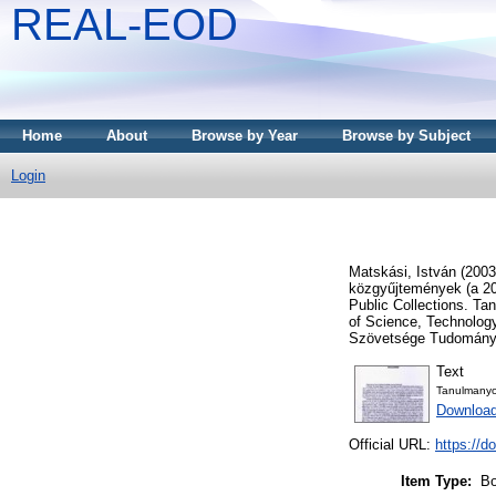
REAL-EOD
Home
About
Browse by Year
Browse by Subject
Login
Matskási, István
(200
közgyűjtemények (a 20
Public Collections. Ta
of Science, Technolo
Szövetsége Tudomány- 
Text
Tanulmany
Downloa
Official URL:
https://d
Item Type:
Bo