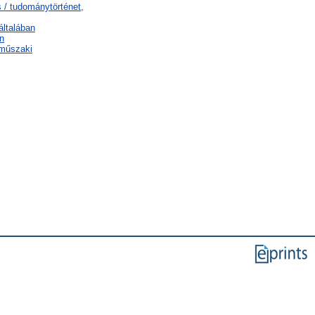
 / tudománytörténet,
általában
n
 műszaki