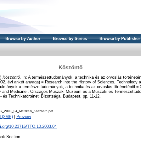
Browse by Author
Browse by Series
Browse by Publisher
Köszöntő
3)
Köszöntő.
In: A természettudományok, a technika és az orvoslás történeté
02. évi ankét anyaga) = Research into the History of Sciences, Technology 
nulmányok a természettudományok, a technika és az orvoslás történetéből = S
gy and Medicine . Országos Műszaki Múzeum és a Műszaki és Természettud
és Technikatörténeti Bizottsága, Budapest, pp. 11-12.
ok_2003_04_Matskasi_Koszonto.pdf
d (2MB)
|
Preview
oi.org/10.23716/TTO.10.2003.04
ok Section