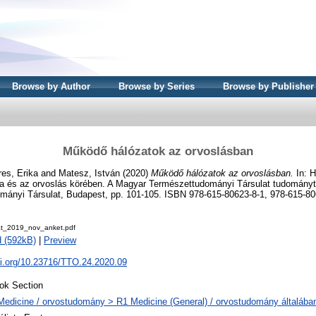
Browse by Author
Browse by Series
Browse by Publisher
Működő hálózatok az orvoslásban
es, Erika
and
Matesz, István
(2020)
Működő hálózatok az orvoslásban.
In: H
a és az orvoslás körében. A Magyar Természettudományi Társulat tudománytör
ányi Társulat, Budapest, pp. 101-105. ISBN 978-615-80623-8-1, 978-615-806
t_2019_nov_anket.pdf
 (592kB)
|
Preview
oi.org/10.23716/TTO.24.2020.09
ok Section
Medicine / orvostudomány > R1 Medicine (General) / orvostudomány általába