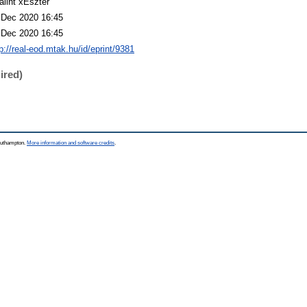
álint xEszter
 Dec 2020 16:45
 Dec 2020 16:45
p://real-eod.mtak.hu/id/eprint/9381
ired)
Southampton.
More information and software credits
.