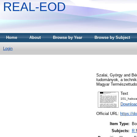
REAL-EOD
Home
About
Browse by Year
Browse by Subject
Login
Szalai, György
and
Bér
tudományok, a technik
Magyar Természettudom
Text
101_haloza
Download
Official URL:
https://d
Item Type:
Bo
Subjects:
R 