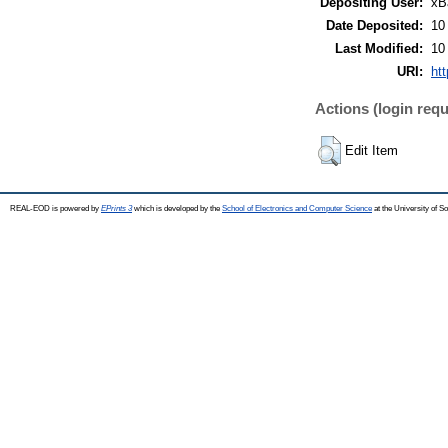
Depositing User:
xB
Date Deposited:
10
Last Modified:
10
URI:
htt
Actions (login requ
Edit Item
REAL-EOD is powered by
EPrints 3
which is developed by the
School of Electronics and Computer Science
at the University of 