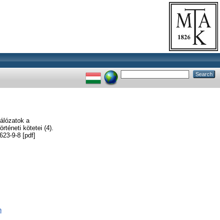
álózatok a
téneti kötetei (4).
23-9-8 [pdf]
n