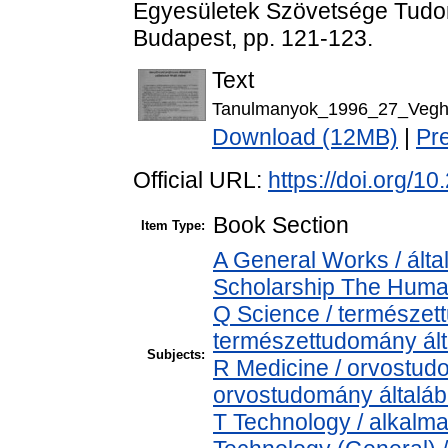
Egyesületek Szövetsége Tudom
Budapest, pp. 121-123.
Text
Tanulmanyok_1996_27_Vegh
Download (12MB)
|
Pr
Official URL:
https://doi.org/
Book Section
Item Type:
A General Works / álta
Scholarship The Human
Q Science / természet
természettudomány ál
Subjects:
R Medicine / orvostud
orvostudomány általá
T Technology / alkalm