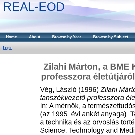
REAL-EOD
Home
About
Browse by Year
Browse by Subject
Login
Zilahi Márton, a BME 
professzora életútjáró
Vég, László
(1996)
Zilahi Már
tanszékvezető professzora élet
In: A mérnök, a természettudó
(az 1995. évi ankét anyaga).
a technika és az orvoslás törté
Science, Technology and Medi