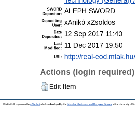
Technology (General) 
SWORD
ALEPH SWORD
Depositor:
Depositing
xAnikó xZsoldos
User:
Date
12 Sep 2017 11:40
Deposited:
Last
11 Dec 2017 19:50
Modified:
http://real-eod.mtak.hu
URI:
Actions (login required)
Edit Item
REAL-EOD is powered by
EPrints 3
which is developed by the
School of Electronics and Computer Science
at the University of 