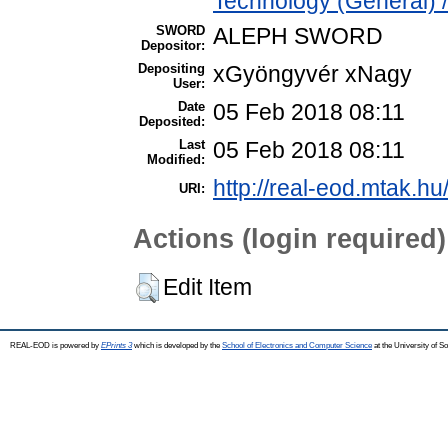
Technology (General) 
SWORD
ALEPH SWORD
Depositor:
Depositing
xGyöngyvér xNagy
User:
Date
05 Feb 2018 08:11
Deposited:
Last
05 Feb 2018 08:11
Modified:
http://real-eod.mtak.hu/
URI:
Actions (login required)
Edit Item
REAL-EOD is powered by
EPrints 3
which is developed by the
School of Electronics and Computer Science
at the University of 