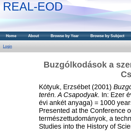
REAL-EOD
Home
About
Browse by Year
Browse by Subject
Login
Buzgólkodások a sze
Cs
Kótyuk, Erzsébet
(2001)
Buzgó
terén. A Csapodyak.
In: Ezer 
évi ankét anyaga) = 1000 year
Presented at the Conference o
természettudományok, a techni
Studies into the History of Sc