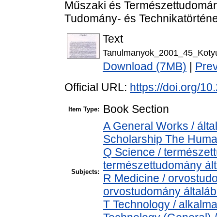
Műszaki és Természettudomán
Tudomány- és Technikatörténet
Text
Tanulmanyok_2001_45_Kotyu
Download (7MB)
|
Pre
Official URL:
https://doi.org/
Book Section
Item Type:
A General Works / álta
Scholarship The Human
Q Science / természet
természettudomány ál
Subjects:
R Medicine / orvostud
orvostudomány általá
T Technology / alkalm