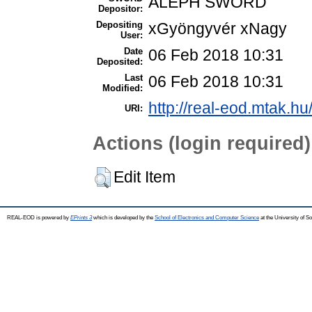
ALEPH SWORD
Depositor:
Depositing
xGyöngyvér xNagy
User:
Date
06 Feb 2018 10:31
Deposited:
Last
06 Feb 2018 10:31
Modified:
http://real-eod.mtak.hu
URI:
Actions (login required)
Edit Item
REAL-EOD is powered by
EPrints 3
which is developed by the
School of Electronics and Computer Science
at the University of 