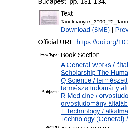
Budapest, pp. 131-134.
Text
Tanulmanyok_2000_22_Jarm
Download (6MB)
|
Pre
Official URL:
https://doi.org/
Book Section
Item Type:
A General Works / álta
Scholarship The Human
Q Science / természet
természettudomány ál
Subjects:
R Medicine / orvostud
orvostudomány általá
T Technology / alkalm
Technology (General) 
SWORD