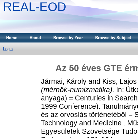
REAL-EOD
Home
About
Browse by Year
Browse by Subject
Login
Az 50 éves GTE ér
Jármai, Károly
and
Kiss, Lajos
(mérnök-numizmatika).
In: Útk
anyaga) = Centuries in Search
1999 Conference). Tanulmányo
és az orvoslás történetéből = S
Technology and Medicine . Mű
Egyesületek Szövetsége Tudom