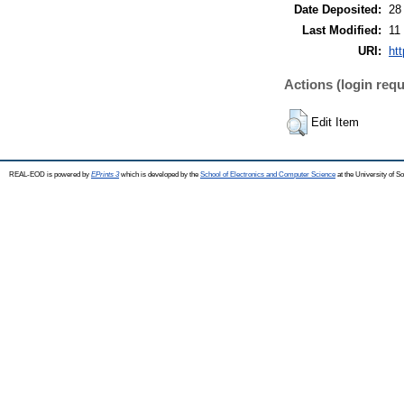
Date Deposited:
28
Last Modified:
11
URI:
ht
Actions (login requ
Edit Item
REAL-EOD is powered by
EPrints 3
which is developed by the
School of Electronics and Computer Science
at the University of 