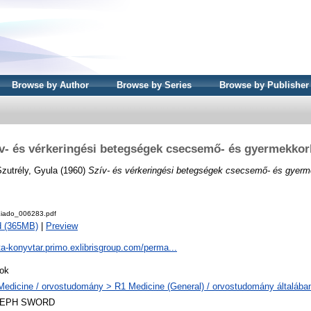
Browse by Author
Browse by Series
Browse by Publisher
v- és vérkeringési betegségek csecsemő- és gyermekko
zutrély, Gyula
(1960)
Szív- és vérkeringési betegségek csecsemő- és gyerm
iado_006283.pdf
d (365MB)
|
Preview
ta-konyvtar.primo.exlibrisgroup.com/perma...
ok
Medicine / orvostudomány > R1 Medicine (General) / orvostudomány általába
LEPH SWORD