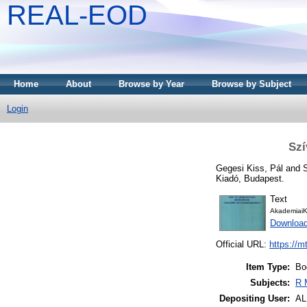
REAL-EOD
Home
About
Browse by Year
Browse by Subject
Login
Szí
Gegesi Kiss, Pál
and
S
Kiadó, Budapest.
Text
AkademiaiK
Downloa
Official URL:
https://m
Item Type:
Bo
Subjects:
R 
Depositing User:
A