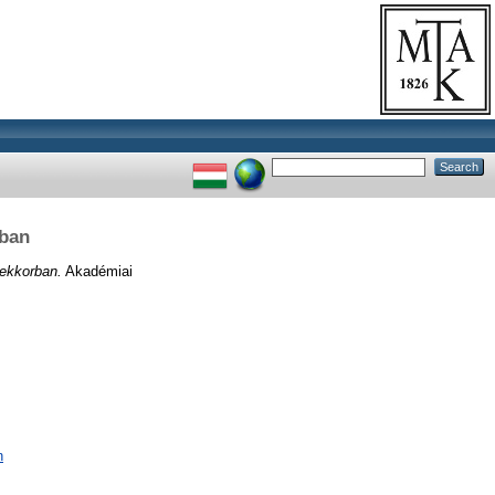
rban
ekkorban.
Akadémiai
n