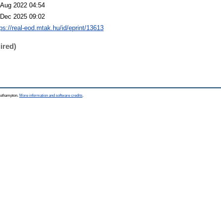
 Aug 2022 04:54
 Dec 2025 09:02
tps://real-eod.mtak.hu/id/eprint/13613
ired)
Southampton.
More information and software credits
.