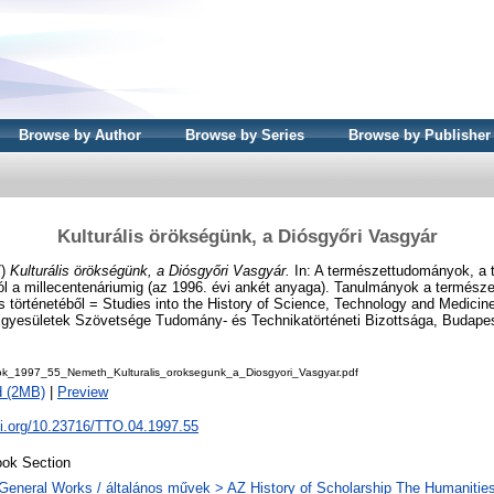
Browse by Author
Browse by Series
Browse by Publisher
Kulturális örökségünk, a Diósgyőri Vasgyár
7)
Kulturális örökségünk, a Diósgyőri Vasgyár.
In: A természettudományok, a 
tól a millecentenáriumig (az 1996. évi ankét anyaga). Tanulmányok a termés
s történetéből = Studies into the History of Science, Technology and Medicin
yesületek Szövetsége Tudomány- és Technikatörténeti Bizottsága, Budapes
k_1997_55_Nemeth_Kulturalis_oroksegunk_a_Diosgyori_Vasgyar.pdf
d (2MB)
|
Preview
oi.org/10.23716/TTO.04.1997.55
ok Section
General Works / általános művek > AZ History of Scholarship The Humanities