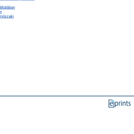
általában
n
 műszaki