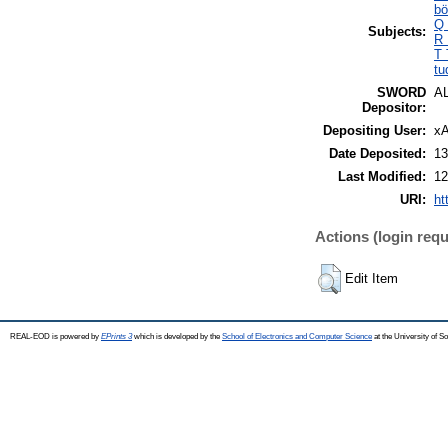
bö
Q 
Subjects:
R 
T 
tu
SWORD
A
Depositor:
Depositing User:
xA
Date Deposited:
13
Last Modified:
12
URI:
ht
Actions (login requ
Edit Item
REAL-EOD is powered by
EPrints 3
which is developed by the
School of Electronics and Computer Science
at the University of 