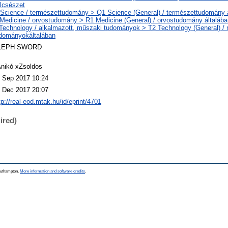
lcsészet
Science / természettudomány > Q1 Science (General) / természettudomány 
Medicine / orvostudomány > R1 Medicine (General) / orvostudomány általába
Technology / alkalmazott, műszaki tudományok > T2 Technology (General) /
dományokáltalában
LEPH SWORD
nikó xZsoldos
 Sep 2017 10:24
 Dec 2017 20:07
tp://real-eod.mtak.hu/id/eprint/4701
ired)
Southampton.
More information and software credits
.