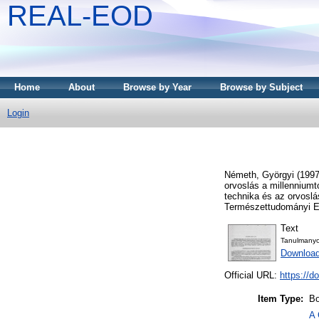
REAL-EOD
Home
About
Browse by Year
Browse by Subject
Login
Németh, Györgyi
(199
orvoslás a millennium
technika és az orvoslá
Természettudományi Eg
Text
Tanulmanyo
Downloa
Official URL:
https://d
Item Type:
Bo
A 