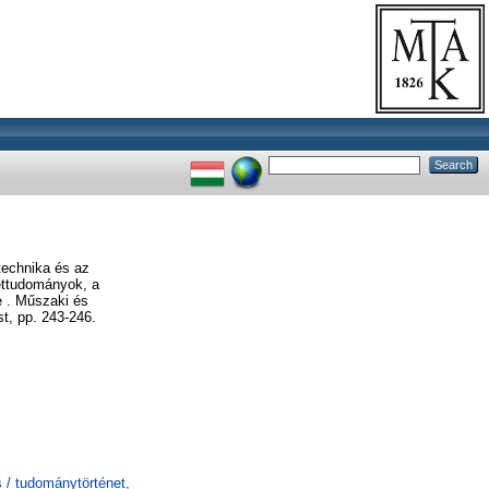
technika és az
zettudományok, a
e . Műszaki és
t, pp. 243-246.
 / tudománytörténet,