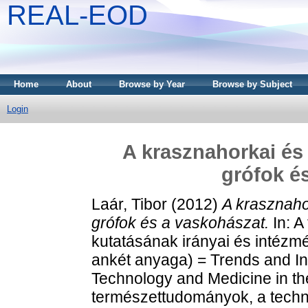
REAL-EOD
Home
About
Browse by Year
Browse by Subject
Login
A krasznahorkai és 
grófok é
Laár, Tibor
(2012)
A krasznaho
grófok és a vaskohászat.
In: A
kutatásának irányai és intézmé
ankét anyaga) = Trends and Ins
Technology and Medicine in th
természettudományok, a techni