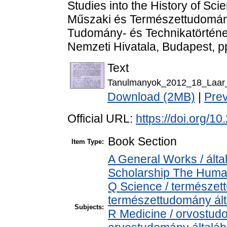
Studies into the History of Sc
Műszaki és Természettudomán
Tudomány- és Technikatörténet
Nemzeti Hivatala, Budapest, p
Text
Tanulmanyok_2012_18_Laar_A
Download (2MB)
|
Pre
Official URL:
https://doi.org/
Book Section
Item Type:
A General Works / álta
Scholarship The Human
Q Science / természet
természettudomány ál
Subjects:
R Medicine / orvostud