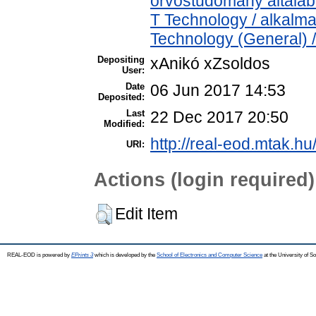
orvostudomány általá
T Technology / alkalm
Technology (General) 
Depositing
xAnikó xZsoldos
User:
Date
06 Jun 2017 14:53
Deposited:
Last
22 Dec 2017 20:50
Modified:
http://real-eod.mtak.hu
URI:
Actions (login required)
Edit Item
REAL-EOD is powered by
EPrints 3
which is developed by the
School of Electronics and Computer Science
at the University of 