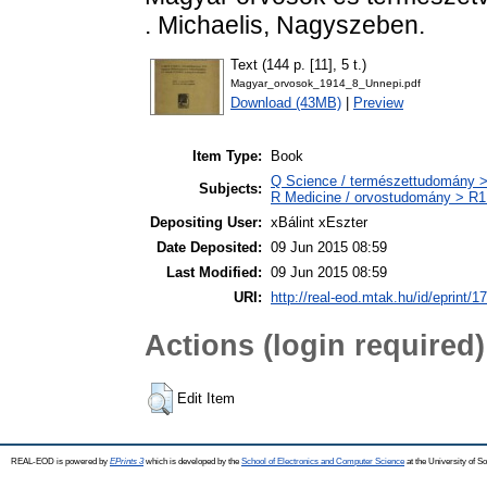
. Michaelis, Nagyszeben.
Text (144 p. [11], 5 t.)
Magyar_orvosok_1914_8_Unnepi.pdf
Download (43MB)
|
Preview
Item Type:
Book
Q Science / természettudomány >
Subjects:
R Medicine / orvostudomány > R1 
Depositing User:
xBálint xEszter
Date Deposited:
09 Jun 2015 08:59
Last Modified:
09 Jun 2015 08:59
URI:
http://real-eod.mtak.hu/id/eprint/1
Actions (login required)
Edit Item
REAL-EOD is powered by
EPrints 3
which is developed by the
School of Electronics and Computer Science
at the University of 