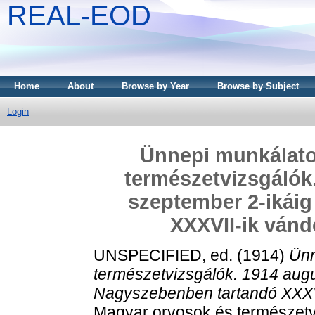
REAL-EOD
Home
About
Browse by Year
Browse by Subject
Login
Ünnepi munkálato
természetvizsgálók.
szeptember 2-ikái
XXXVII-ik vánd
UNSPECIFIED, ed. (1914)
Ünn
természetvizsgálók. 1914 augu
Nagyszebenben tartandó XXXVI
Magyar orvosok és természetv