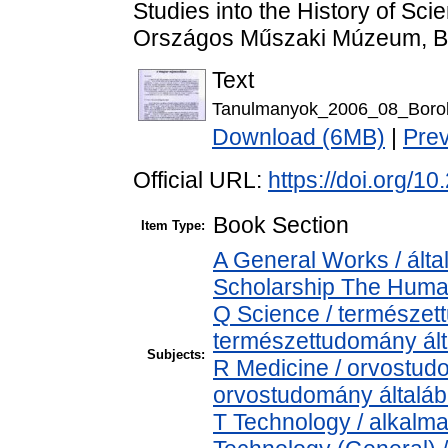
Studies into the History of Sc
Országos Műszaki Múzeum, Bu
Text
Tanulmanyok_2006_08_Borok_
Download (6MB)
|
Pre
Official URL:
https://doi.org/
Book Section
Item Type:
A General Works / álta
Scholarship The Human
Q Science / természet
természettudomány ál
Subjects:
R Medicine / orvostud
orvostudomány általá
T Technology / alkalm