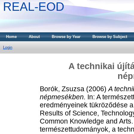
REAL-EOD
Home
About
Browse by Year
Browse by Subject
Login
A technikai újí
nép
Borók, Zsuzsa
(2006)
A techni
népmesékben.
In: A természet
eredményeinek tükröződése a
Results of Science, Technolog
Common Knowledge and Arts.
természettudományok, a techni