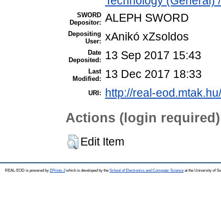
Technology (General) 
SWORD
ALEPH SWORD
Depositor:
Depositing
xAnikó xZsoldos
User:
Date
13 Sep 2017 15:43
Deposited:
Last
13 Dec 2017 18:33
Modified:
http://real-eod.mtak.hu
URI:
Actions (login required)
Edit Item
REAL-EOD is powered by
EPrints 3
which is developed by the
School of Electronics and Computer Science
at the University of 